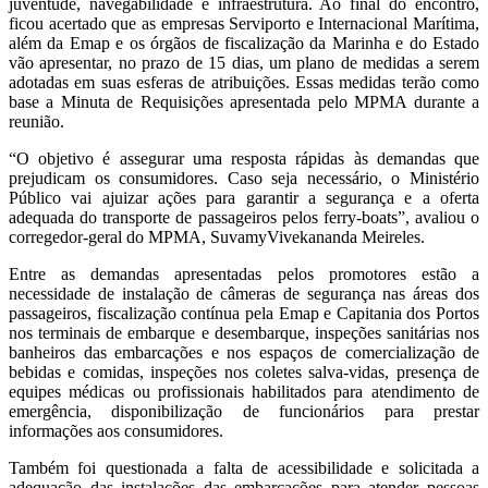
juventude, navegabilidade e infraestrutura. Ao final do encontro,
ficou acertado que as empresas Serviporto e Internacional Marítima,
além da Emap e os órgãos de fiscalização da Marinha e do Estado
vão apresentar, no prazo de 15 dias, um plano de medidas a serem
adotadas em suas esferas de atribuições. Essas medidas terão como
base a Minuta de Requisições apresentada pelo MPMA durante a
reunião.
“O objetivo é assegurar uma resposta rápidas às demandas que
prejudicam os consumidores. Caso seja necessário, o Ministério
Público vai ajuizar ações para garantir a segurança e a oferta
adequada do transporte de passageiros pelos ferry-boats”, avaliou o
corregedor-geral do MPMA, SuvamyVivekananda Meireles.
Entre as demandas apresentadas pelos promotores estão a
necessidade de instalação de câmeras de segurança nas áreas dos
passageiros, fiscalização contínua pela Emap e Capitania dos Portos
nos terminais de embarque e desembarque, inspeções sanitárias nos
banheiros das embarcações e nos espaços de comercialização de
bebidas e comidas, inspeções nos coletes salva-vidas, presença de
equipes médicas ou profissionais habilitados para atendimento de
emergência, disponibilização de funcionários para prestar
informações aos consumidores.
Também foi questionada a falta de acessibilidade e solicitada a
adequação das instalações das embarcações para atender pessoas