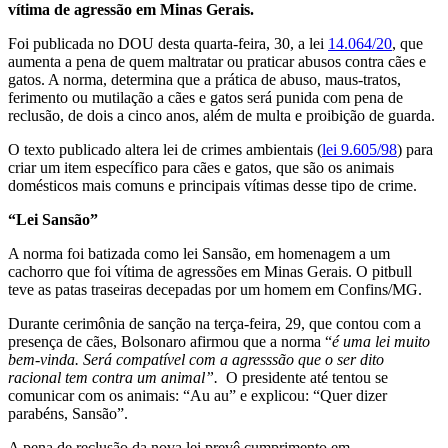
vítima de agressão em Minas Gerais.
Foi publicada no DOU desta quarta-feira, 30, a lei
14.064/20
, que
aumenta a pena de quem maltratar ou praticar abusos contra cães e
gatos. A norma, determina que a prática de abuso, maus-tratos,
ferimento ou mutilação a cães e gatos será punida com pena de
reclusão, de dois a cinco anos, além de multa e proibição de guarda.
O texto publicado altera lei de crimes ambientais (
lei 9.605/98
) para
criar um item específico para cães e gatos, que são os animais
domésticos mais comuns e principais vítimas desse tipo de crime.
“Lei Sansão”
A norma foi batizada como lei Sansão, em homenagem a um
cachorro que foi vítima de agressões em Minas Gerais. O pitbull
teve as patas traseiras decepadas por um homem em Confins/MG.
Durante cerimônia de sanção na terça-feira, 29, que contou com a
presença de cães, Bolsonaro afirmou que a norma “
é uma lei muito
bem-vinda. Será compatível com a agresssão que o ser dito
racional tem contra um animal”.
O presidente até tentou se
comunicar com os animais: “Au au” e explicou: “Quer dizer
parabéns, Sansão”.
A pena de reclusão da nova lei prevê cumprimento em