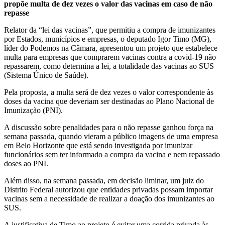
propõe multa de dez vezes o valor das vacinas em caso de não
repasse
Relator da “lei das vacinas”, que permitiu a compra de imunizantes
por Estados, municípios e empresas, o deputado Igor Timo (MG),
líder do Podemos na Câmara, apresentou um projeto que estabelece
multa para empresas que comprarem vacinas contra a covid-19 não
repassarem, como determina a lei, a totalidade das vacinas ao SUS
(Sistema Único de Saúde).
Pela proposta, a multa será de dez vezes o valor correspondente às
doses da vacina que deveriam ser destinadas ao Plano Nacional de
Imunização (PNI).
A discussão sobre penalidades para o não repasse ganhou força na
semana passada, quando vieram a público imagens de uma empresa
em Belo Horizonte que está sendo investigada por imunizar
funcionários sem ter informado a compra da vacina e nem repassado
doses ao PNI.
Além disso, na semana passada, em decisão liminar, um juiz do
Distrito Federal autorizou que entidades privadas possam importar
vacinas sem a necessidade de realizar a doação dos imunizantes ao
SUS.
A justificativa de Timo ao projeto é evitar uma corrida privada às