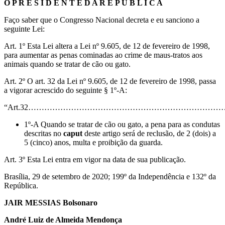
O P R E S I D E N T E D A R E P Ú B L I C A
Faço saber que o Congresso Nacional decreta e eu sanciono a
seguinte Lei:
Art. 1º Esta Lei altera a Lei nº 9.605, de 12 de fevereiro de 1998,
para aumentar as penas cominadas ao crime de maus-tratos aos
animais quando se tratar de cão ou gato.
Art. 2º O art. 32 da Lei nº 9.605, de 12 de fevereiro de 1998, passa
a vigorar acrescido do seguinte § 1º-A:
“Art.32……………………………………………………………
1º-A Quando se tratar de cão ou gato, a pena para as condutas
descritas no
caput
deste artigo será de reclusão, de 2 (dois) a
5 (cinco) anos, multa e proibição da guarda.
Art. 3º Esta Lei entra em vigor na data de sua publicação.
Brasília, 29 de setembro de 2020; 199º da Independência e 132º da
República.
JAIR MESSIAS Bolsonaro
André Luiz de Almeida Mendonça