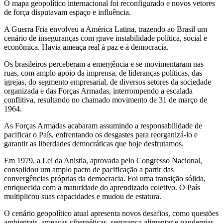
O mapa geopolítico internacional foi reconfigurado e novos vetores
de força disputavam espaço e influência.
A Guerra Fria envolveu a América Latina, trazendo ao Brasil um
cenário de inseguranças com grave instabilidade política, social e
econômica. Havia ameaça real à paz e à democracia.
Os brasileiros perceberam a emergência e se movimentaram nas
ruas, com amplo apoio da imprensa, de lideranças políticas, das
igrejas, do segmento empresarial, de diversos setores da sociedade
organizada e das Forças Armadas, interrompendo a escalada
conflitiva, resultando no chamado movimento de 31 de março de
1964.
As Forças Armadas acabaram assumindo a responsabilidade de
pacificar o País, enfrentando os desgastes para reorganizá-lo e
garantir as liberdades democráticas que hoje desfrutamos.
Em 1979, a Lei da Anistia, aprovada pelo Congresso Nacional,
consolidou um amplo pacto de pacificação a partir das
convergências próprias da democracia. Foi uma transição sólida,
enriquecida com a maturidade do aprendizado coletivo. O País
multiplicou suas capacidades e mudou de estatura.
O cenário geopolítico atual apresenta novos desafios, como questões
ambientais, ameaças cibernéticas, segurança alimentar e pandemias.