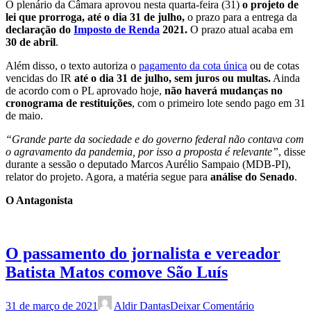
O plenário da Câmara aprovou nesta quarta-feira (31)
o projeto de
lei que prorroga, até o dia 31 de julho,
o prazo para a entrega da
declaração do
Imposto de Renda
2021.
O prazo atual acaba em
30 de abril
.
Além disso, o texto autoriza o
pagamento da cota única
ou de cotas
vencidas do IR
até o dia 31 de julho, sem juros ou multas.
Ainda
de acordo com o PL aprovado hoje,
não haverá mudanças no
cronograma de restituições
, com o primeiro lote sendo pago em 31
de maio.
“Grande parte da sociedade e do governo federal não contava com
o agravamento da pandemia, por isso a proposta é relevante”
, disse
durante a sessão o deputado Marcos Aurélio Sampaio (MDB-PI),
relator do projeto. Agora, a matéria segue para
análise do Senado
.
O Antagonista
O passamento do jornalista e vereador
Batista Matos comove São Luís
31 de março de 2021
Aldir Dantas
Deixar Comentário