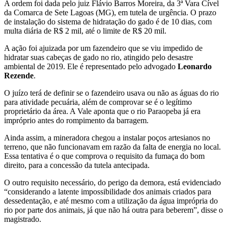
A ordem foi dada pelo juiz Flávio Barros Moreira, da 3ª Vara Cível
da Comarca de Sete Lagoas (MG), em tutela de urgência. O prazo
de instalação do sistema de hidratação do gado é de 10 dias, com
multa diária de R$ 2 mil, até o limite de R$ 20 mil.
A ação foi ajuizada por um fazendeiro que se viu impedido de
hidratar suas cabeças de gado no rio, atingido pelo desastre
ambiental de 2019. Ele é representado pelo advogado
Leonardo
Rezende
.
O juízo terá de definir se o fazendeiro usava ou não as águas do rio
para atividade pecuária, além de comprovar se é o legítimo
proprietário da área. A Vale aponta que o rio Paraopeba já era
impróprio antes do rompimento da barragem.
Ainda assim, a mineradora chegou a instalar poços artesianos no
terreno, que não funcionavam em razão da falta de energia no local.
Essa tentativa é o que comprova o requisito da fumaça do bom
direito, para a concessão da tutela antecipada.
O outro requisito necessário, do perigo da demora, está evidenciado
“considerando a latente impossibilidade dos animais criados para
dessedentação, e até mesmo com a utilização da água imprópria do
rio por parte dos animais, já que não há outra para beberem”, disse o
magistrado.