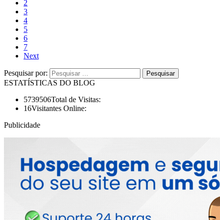
2
3
4
5
6
7
Next
Pesquisar por:
ESTATÍSTICAS DO BLOG
5739506
Total de Visitas:
16
Visitantes Online:
Publicidade