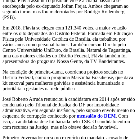
Limpa. Flávia assumiu o posto de vice e a chapa passou a ser
encabeçada pelo ex-deputado Jofran Frejat. Ambos chegaram ao
segundo turno, mas foram derrotados por Rodrigo Rollemberg
(PSB).
Em 2018, Flávia se elegeu com 121.340 votos, a maior votação
entre os oito deputados do Distrito Federal. Formada em Educação
Física pela Universidade Católica de Brasília, ela trabalhou por
vários anos como personal trainer. Também cursou Direito pelo
Centro Universitário UniEuro, de Brasília. Natural de Taguatinga,
uma das maiores cidades do Distrito Federal, Flávia também foi
apresentadora do programa Nossa Gente, da TV Bandeirantes.
Na condição de primeira-dama, coordenou projetos sociais no
Distrito Federal, como o programa Mãezinha Brasiliense, que dava
kit enxoval para mulheres grávidas e assistência humanizada e
prioritária a gestantes na rede pública.
José Roberto Arruda renunciou à candidatura em 2014 após ter sido
condenado pelo Tribunal de Justiça do DF por improbidade
administrativa, em segunda instância, pelo suposto envolvimento no
esquema de corrupção conhecido por
mensalão do DEM
. Com
isso, a candidatura dele foi barrada pelo TSE. O candidato entrou
com recursos na Justiça, mas não obteve decisão favorável.
Primeiro governador preso no exercício do mandato, acusado de