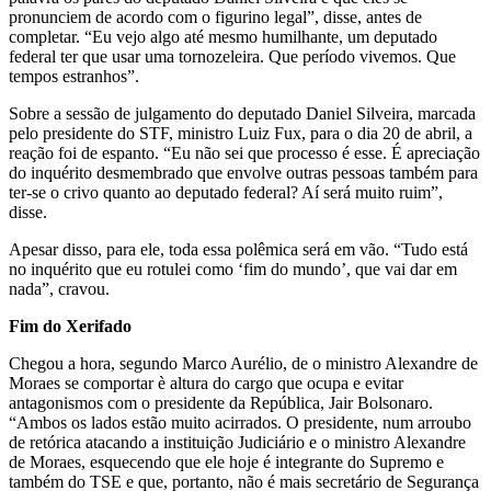
pronunciem de acordo com o figurino legal”, disse, antes de
completar. “Eu vejo algo até mesmo humilhante, um deputado
federal ter que usar uma tornozeleira. Que período vivemos. Que
tempos estranhos”.
Sobre a sessão de julgamento do deputado Daniel Silveira, marcada
pelo presidente do STF, ministro Luiz Fux, para o dia 20 de abril, a
reação foi de espanto. “Eu não sei que processo é esse. É apreciação
do inquérito desmembrado que envolve outras pessoas também para
ter-se o crivo quanto ao deputado federal? Aí será muito ruim”,
disse.
Apesar disso, para ele, toda essa polêmica será em vão. “Tudo está
no inquérito que eu rotulei como ‘fim do mundo’, que vai dar em
nada”, cravou.
Fim do Xerifado
Chegou a hora, segundo Marco Aurélio, de o ministro Alexandre de
Moraes se comportar è altura do cargo que ocupa e evitar
antagonismos com o presidente da República, Jair Bolsonaro.
“Ambos os lados estão muito acirrados. O presidente, num arroubo
de retórica atacando a instituição Judiciário e o ministro Alexandre
de Moraes, esquecendo que ele hoje é integrante do Supremo e
também do TSE e que, portanto, não é mais secretário de Segurança