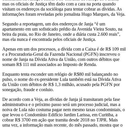
mas os oficiais de Justiça têm dado com a cara na porta quando
visitam os endereços da socióloga para tentar cobrar as dívidas. As
informações foram reveladas pelo jornalista Hugo Marques, da Veja.
Segundo a reportagem, um dos endereços de Janja “é um
apartamento em um sofisticado prédio da Avenida Vieira Souto, na
beira da praia, no Rio de Janeiro, onde a diária custa 2.600 reais”,
mas ela nunca é encontrada pelos oficiais de Justiça.
Apenas em um dos processos, a dívida com a Caixa é de R$ 109 mil
e a Procuradoria-Geral da Fazenda Nacional (PGFN) inscreveu o
nome de Janja na Dívida Ativa da União, com outros débitos que
somam R$ 111 mil associados ao Imposto de Renda.
Enquanto tenta esconder um relógio de R$80 mil balançando no
pulso, o nome do ex-presidente Lula também está na Dívida Ativa
da União com débitos de R$ 1,3 milhão, acusado pela PGFN por
sonegação, fraude e conluio.
De acordo com a Veja, as dívidas de Janja já transitaram pela fase
administrativa e o próximo passo será um processo judicial, mas a
noiva de Lula não costuma pagar nem mesmo taxas condominiais, o
que levou o Condomínio Edifício Jardim Larissa, em Curitiba, a
cobrar R$ 3700 em ação que tramita desde 2018 no TJPR. Mais
uma vez, a informação mais recente, do mês passado, mostra que o