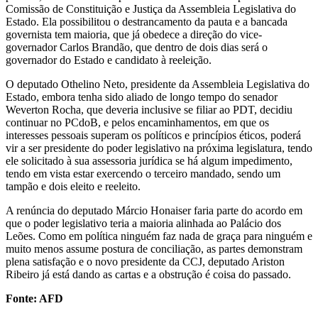
Comissão de Constituição e Justiça da Assembleia Legislativa do
Estado. Ela possibilitou o destrancamento da pauta e a bancada
governista tem maioria, que já obedece a direção do vice-
governador Carlos Brandão, que dentro de dois dias será o
governador do Estado e candidato à reeleição.
O deputado Othelino Neto, presidente da Assembleia Legislativa do
Estado, embora tenha sido aliado de longo tempo do senador
Weverton Rocha, que deveria inclusive se filiar ao PDT, decidiu
continuar no PCdoB, e pelos encaminhamentos, em que os
interesses pessoais superam os políticos e princípios éticos, poderá
vir a ser presidente do poder legislativo na próxima legislatura, tendo
ele solicitado à sua assessoria jurídica se há algum impedimento,
tendo em vista estar exercendo o terceiro mandado, sendo um
tampão e dois eleito e reeleito.
A renúncia do deputado Márcio Honaiser faria parte do acordo em
que o poder legislativo teria a maioria alinhada ao Palácio dos
Leões. Como em política ninguém faz nada de graça para ninguém e
muito menos assume postura de conciliação, as partes demonstram
plena satisfação e o novo presidente da CCJ, deputado Ariston
Ribeiro já está dando as cartas e a obstrução é coisa do passado.
Fonte: AFD