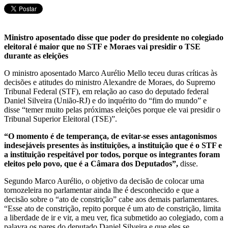
Ministro aposentado disse que poder do presidente no colegiado
eleitoral é maior que no STF e Moraes vai presidir o TSE
durante as eleições
O ministro aposentado Marco Aurélio Mello teceu duras críticas às
decisões e atitudes do ministro Alexandre de Moraes, do Supremo
Tribunal Federal (STF), em relação ao caso do deputado federal
Daniel Silveira (União-RJ) e do inquérito do “fim do mundo” e
disse “temer muito pelas próximas eleições porque ele vai presidir o
Tribunal Superior Eleitoral (TSE)”.
“O momento é de temperança, de evitar-se esses antagonismos
indesejáveis presentes às instituições, a instituição que é o STF e
a instituição respeitável por todos, porque os integrantes foram
eleitos pelo povo, que é a Câmara dos Deputados”,
disse.
Segundo Marco Aurélio, o objetivo da decisão de colocar uma
tornozeleira no parlamentar ainda lhe é desconhecido e que a
decisão sobre o “ato de constrição” cabe aos demais parlamentares.
“Esse ato de constrição, repito porque é um ato de constrição, limita
a liberdade de ir e vir, a meu ver, fica submetido ao colegiado, com a
palavra os pares do deputado Daniel Silveira e que eles se