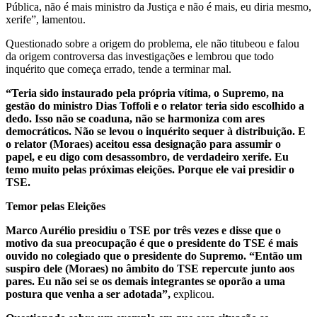
Pública, não é mais ministro da Justiça e não é mais, eu diria mesmo,
xerife”, lamentou.
Questionado sobre a origem do problema, ele não titubeou e falou
da origem controversa das investigações e lembrou que todo
inquérito que começa errado, tende a terminar mal.
“Teria sido instaurado pela própria vítima, o Supremo, na
gestão do ministro Dias Toffoli e o relator teria sido escolhido a
dedo. Isso não se coaduna, não se harmoniza com ares
democráticos. Não se levou o inquérito sequer à distribuição. E
o relator (Moraes) aceitou essa designação para assumir o
papel, e eu digo com desassombro, de verdadeiro xerife. Eu
temo muito pelas próximas eleições. Porque ele vai presidir o
TSE.
Temor pelas Eleições
Marco Aurélio presidiu o TSE por três vezes e disse que o
motivo da sua preocupação é que o presidente do TSE é mais
ouvido no colegiado que o presidente do Supremo. “Então um
suspiro dele (Moraes) no âmbito do TSE repercute junto aos
pares. Eu não sei se os demais integrantes se oporão a uma
postura que venha a ser adotada”,
explicou.