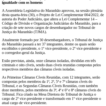
igualdade com os homens
A Assembleia Legislativa do Maranhão aprovou, na sessão plenária
desta quarta-feira (30), o Projeto de Lei Complementar 004/2022, de
autoria do Poder Judiciário, que altera a Lei Complementar 14 –
Código de Divisão e Organização Judiciárias do Maranhão, para a
criação de sete novos cargos de desembargador no Tribunal de
Justiça do Maranhão (TJMA).
Atualmente formado por 30 desembargadores, o Tribunal de Justiça
do Maranhão passará a ter 37 integrantes, dentre os quais serão
escolhidos o presidente, o 1º vice-presidente, o 2º vice-presidente e
o corregedor-geral da Justiça.
Estão previstas, ainda, onze câmaras isoladas, divididas em três
criminais e oito cíveis, sendo duas cíveis reunidas compostas pelos
respectivos membros das câmaras cíveis isoladas.
As Primeiras Câmaras Cíveis Reunidas, com 12 integrantes, serão
compostas pelos membros da 1ª, 2ª, 5ª e 7ª câmaras cíveis do
Tribunal, e as Segundas Câmaras Cíveis Reunidas, com também
doze membros, pelos membros da 3ª, 4ª e 6ª e 8ª câmaras cíveis do
Tribunal. Fica criado na Mesa Diretora do Tribunal de Justiça o
cargo de 2º vice-presidente e transformado em 1º vice-presidente o
atual cargo de vice-presidente.