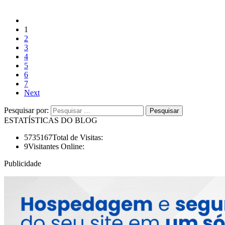
1
2
3
4
5
6
7
Next
Pesquisar por:
ESTATÍSTICAS DO BLOG
5735167
Total de Visitas:
9
Visitantes Online:
Publicidade