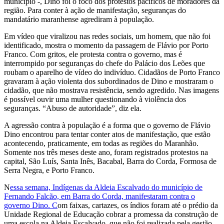
município -, Dino foi o foco dos protestos pacíficos de moradores da
região. Para conter à ação de manifestação, seguranças do
mandatário maranhense agrediram à população.
Em vídeo que viralizou nas redes sociais, um homem, que não foi
identificado, mostra o momento da passagem de Flávio por Porto
Franco. Com gritos, ele protesta contra o governo, mas é
interrompido por seguranças do chefe do Palácio dos Leões que
roubam o aparelho de vídeo do indivíduo. Cidadãos de Porto Franco
gravaram à ação violenta dos subordinados de Dino e mostraram o
cidadão, que não mostrava resistência, sendo agredido. Nas imagens
é possível ouvir uma mulher questionando à violência dos
seguranças. “Abuso de autoridade”, diz ela.
A agressão contra à população é a forma que o governo de Flávio
Dino encontrou para tentar conter atos de manifestação, que estão
acontecendo, praticamente, em todas as regiões do Maranhão.
Somente nos três meses deste ano, foram registrados protestos na
capital, São Luís, Santa Inês, Bacabal, Barra do Corda, Formosa de
Serra Negra, e Porto Franco.
N
essa semana, Indígenas da Aldeia Escalvado do município de
Fernando Falcão, em Barra do Corda, manifestaram contra o
governo Dino. C
om faixas, cartazes, os índios foram até o prédio da
Unidade Regional de Educação cobrar a promessa da construção de
uma escola na Aldeia Escalvado, que não foi realizada pela gestão