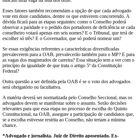
buscam uma vaga na lista dos doze.
Esses fatores também recomendam a opção de que cada advogado
vote em doze candidatos, dentre os que estiverem concorrendo. A
dúvida ficará para as etapas seguintes: como o Conselho poderá
observar a paridade e o pedido dos portadores de deficiência se cada
conselheiro votará apenas em seis nomes? E o Tribunal, que terá de
escolher só três? E o Governador, que só poderá nomear um?
Se essas exigências referentes a características diversificadas
prevalecerem para a OAB, prevalecerão também para o MP? E para
as vagas dos magistrados de carreira? Essa situação tem a ver com o
princípio da igualdade de que trata o artigo 5º da Constituição
Federal?
Outra questão a ser definida pela OAB é se o voto dos advogados
será obrigatório ou facultativa.
A matéria deverá ser normatizada pelo Conselho Seccional, mas os
advogados devem se manifestar sobre o assunto. Serão decisões
relevantes para que essa etapa no processo de escolha do Quinto
Constitucional, na OAB, assegure a participação de candidatos que,
se a escolha estivesse restrita ao Conselho, não teriam a mínima
chance.
*Advogado e jornalista. Juiz de Direito aposentado. Ex-