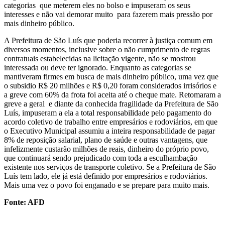
categorias que meterem eles no bolso e impuseram os seus
interesses e não vai demorar muito para fazerem mais pressão por
mais dinheiro público.
A Prefeitura de São Luís que poderia recorrer à justiça comum em
diversos momentos, inclusive sobre o não cumprimento de regras
contratuais estabelecidas na licitação vigente, não se mostrou
interessada ou deve ter ignorado. Enquanto as categorias se
mantiveram firmes em busca de mais dinheiro público, uma vez que
o subsidio R$ 20 milhões e R$ 0,20 foram considerados irrisórios e
a greve com 60% da frota foi aceita até o cheque mate. Retomaram a
greve a geral e diante da conhecida fragilidade da Prefeitura de São
Luís, impuseram a ela a total responsabilidade pelo pagamento do
acordo coletivo de trabalho entre empresários e rodoviários, em que
o Executivo Municipal assumiu a inteira responsabilidade de pagar
8% de reposição salarial, plano de saúde e outras vantagens, que
infelizmente custarão milhões de reais, dinheiro do próprio povo,
que continuará sendo prejudicado com toda a esculhambação
existente nos serviços de transporte coletivo. Se a Prefeitura de São
Luís tem lado, ele já está definido por empresários e rodoviários.
Mais uma vez o povo foi enganado e se prepare para muito mais.
Fonte: AFD