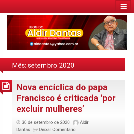
Mês:
setembro 2020
Nova encíclica do papa
Francisco é criticada ‘por
excluir mulheres’
30 de setembro de 2020
Aldir
Dantas
Deixar Comentário