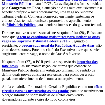
Ministério Público
ao atual PGR. Na avaliação das fontes ouvidas
pelo
Congresso em Foco
, a atuação de Aras mira exclusivamente o
benefício próprio – mais precisamente, uma vaga no Supremo
Tribunal Federal. Com essa nomeação em mente, sustentam os
críticos, Aras tem sido omisso e promovido o aparelhamento
do
Ministério Público
para atender a interesses do governo federal.
Durante sua live nas redes sociais nessa quinta-feira (28), Bolsonaro
disse que j
á tem os candidatos mais fortes para indicar às duas
vagas no Supremo Tribunal Federal (STF)
. Segundo o
presidente, o
procurador-geral da República, Augusto Aras
, não
é um desses nomes. Porém, o chefe do Executivo disse que se vier a
surgir uma terceira vaga, o nome de Aras é o favorito.
Na quarta-feira (27), o PGR pediu a suspensão do
inquérito das
fake news
. Em sua manifestação, ele afirma que compete ao
Ministério Público dirigir a investigação criminal, no sentido de
definir quais provas considera relevantes para promover a ação
penal, com oferecimento de denúncia ou arquivamento.
Ainda em abril, a Procuradoria-Geral da República emitiu um
ofício
circular para as procuradorias dos estados
para que mantivessem
o órgão informado sobre notícias de ilícitos envolvendo
governadores durante a crise do novo coronavírus.