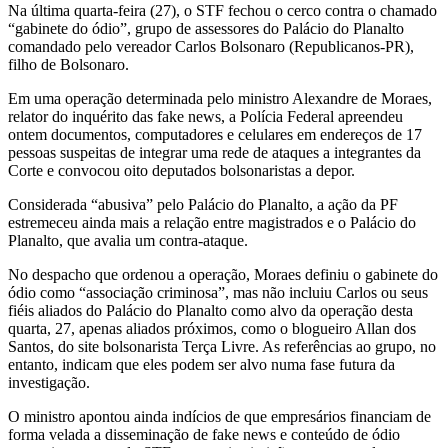
Na última quarta-feira (27), o STF fechou o cerco contra o chamado
“gabinete do ódio”, grupo de assessores do Palácio do Planalto
comandado pelo vereador Carlos Bolsonaro (Republicanos-PR),
filho de Bolsonaro.
Em uma operação determinada pelo ministro Alexandre de Moraes,
relator do inquérito das fake news, a Polícia Federal apreendeu
ontem documentos, computadores e celulares em endereços de 17
pessoas suspeitas de integrar uma rede de ataques a integrantes da
Corte e convocou oito deputados bolsonaristas a depor.
Considerada “abusiva” pelo Palácio do Planalto, a ação da PF
estremeceu ainda mais a relação entre magistrados e o Palácio do
Planalto, que avalia um contra-ataque.
No despacho que ordenou a operação, Moraes definiu o gabinete do
ódio como “associação criminosa”, mas não incluiu Carlos ou seus
fiéis aliados do Palácio do Planalto como alvo da operação desta
quarta, 27, apenas aliados próximos, como o blogueiro Allan dos
Santos, do site bolsonarista Terça Livre. As referências ao grupo, no
entanto, indicam que eles podem ser alvo numa fase futura da
investigação.
O ministro apontou ainda indícios de que empresários financiam de
forma velada a disseminação de fake news e conteúdo de ódio