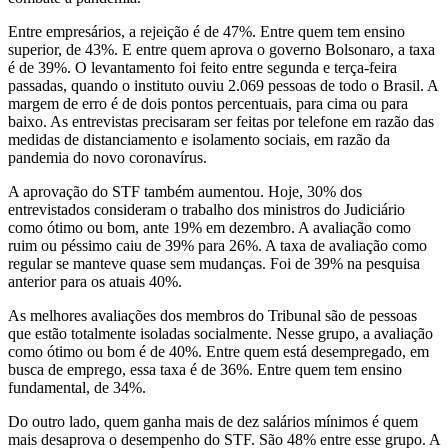
Entre empresários, a rejeição é de 47%. Entre quem tem ensino
superior, de 43%. E entre quem aprova o governo Bolsonaro, a taxa
é de 39%. O levantamento foi feito entre segunda e terça-feira
passadas, quando o instituto ouviu 2.069 pessoas de todo o Brasil. A
margem de erro é de dois pontos percentuais, para cima ou para
baixo. As entrevistas precisaram ser feitas por telefone em razão das
medidas de distanciamento e isolamento sociais, em razão da
pandemia do novo coronavírus.
A aprovação do STF também aumentou. Hoje, 30% dos
entrevistados consideram o trabalho dos ministros do Judiciário
como ótimo ou bom, ante 19% em dezembro. A avaliação como
ruim ou péssimo caiu de 39% para 26%. A taxa de avaliação como
regular se manteve quase sem mudanças. Foi de 39% na pesquisa
anterior para os atuais 40%.
As melhores avaliações dos membros do Tribunal são de pessoas
que estão totalmente isoladas socialmente. Nesse grupo, a avaliação
como ótimo ou bom é de 40%. Entre quem está desempregado, em
busca de emprego, essa taxa é de 36%. Entre quem tem ensino
fundamental, de 34%.
Do outro lado, quem ganha mais de dez salários mínimos é quem
mais desaprova o desempenho do STF. São 48% entre esse grupo. A