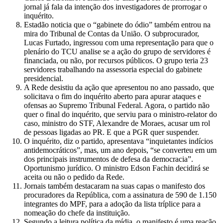
jornal já fala da intenção dos investigadores de prorrogar o
inquérito.
Estadão noticia que o “gabinete do ódio” também entrou na
mira do Tribunal de Contas da União. O subprocurador,
Lucas Furtado, ingressou com uma representação para que o
plenário do TCU analise se a ação do grupo de servidores é
financiada, ou não, por recursos públicos. O grupo teria 23
servidores trabalhando na assessoria especial do gabinete
presidencial.
A Rede desistiu da ação que apresentou no ano passado, que
solicitava o fim do inquérito aberto para apurar ataques e
ofensas ao Supremo Tribunal Federal. Agora, o partido não
quer o final do inquérito, que serviu para o ministro-relator do
caso, ministro do STF, Alexandre de Moraes, acusar um rol
de pessoas ligadas ao PR. E que a PGR quer suspender.
O inquérito, diz o partido, apresentava “inquietantes indícios
antidemocráticos”, mas, um ano depois, “se converteu em um
dos principais instrumentos de defesa da democracia”.
Oportunismo jurídico. O ministro Edson Fachin decidirá se
aceita ou não o pedido da Rede.
Jornais também destacaram na suas capas o manifesto dos
procuradores da República, com a assinatura de 590 de 1.150
integrantes do MPF, para a adoção da lista tríplice para a
nomeação do chefe da instituição.
Segundo a leitura política da mídia, o manifesto é uma reação