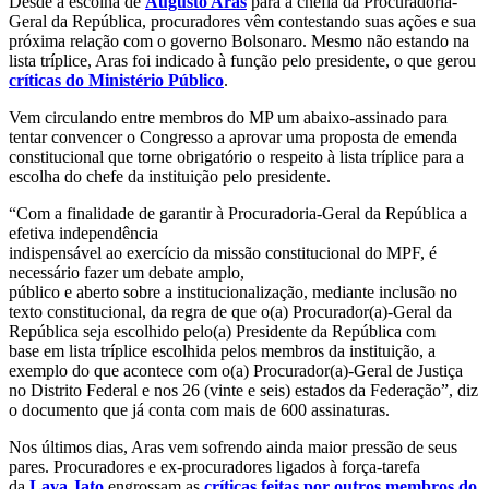
Desde a escolha de
Augusto Aras
para a chefia da Procuradoria-
Geral da República, procuradores vêm contestando suas ações e sua
próxima relação com o governo Bolsonaro. Mesmo não estando na
lista tríplice, Aras foi indicado à função pelo presidente, o que gerou
críticas do Ministério Público
.
Vem circulando entre membros do MP um abaixo-assinado para
tentar convencer o Congresso a aprovar uma proposta de emenda
constitucional que torne obrigatório o respeito à lista tríplice para a
escolha do chefe da instituição pelo presidente.
“Com a finalidade de garantir à Procuradoria-Geral da República a
efetiva independência
indispensável ao exercício da missão constitucional do MPF, é
necessário fazer um debate amplo,
público e aberto sobre a institucionalização, mediante inclusão no
texto constitucional, da regra de que o(a) Procurador(a)-Geral da
República seja escolhido pelo(a) Presidente da República com
base em lista tríplice escolhida pelos membros da instituição, a
exemplo do que acontece com o(a) Procurador(a)-Geral de Justiça
no Distrito Federal e nos 26 (vinte e seis) estados da Federação”, diz
o documento que já conta com mais de 600 assinaturas.
Nos últimos dias, Aras vem sofrendo ainda maior pressão de seus
pares. Procuradores e ex-procuradores ligados à força-tarefa
da
Lava Jato
engrossam as
críticas feitas por outros membros do