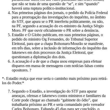
que não se trata de uma questão de “se”, e sim “quando”
haverá uma ruptura político-institucional.
Nas primeiras páginas dos jornais, o pedido da Polícia Federal
para a prorrogação das investigações do inquérito, no âmbito
do STF, que apura se o PR interferiu politicamente, ou não,
na PF, segundo a acusação do ex-ministro da Justiça Sérgio
Moro. PF que ouvir oficialmente o PR sobre a denúncia.
Estadão e O Globo publicam, em suas primeiras páginas, o
pedido do ministro Og Fernandes, do Tribunal Superior
Eleitoral, para que a chapa Bolsonaro/Mourão se manifeste,
em três dias, sobre a inclusão de informações do inquérito das
fakenews em dois processos da Justiça Eleitoral, que
questionam a diplomação dos dois.
A acusação é a de que a chapa usou empresas para efetuar
disparos em massa de mensagens com notícias falsas contra
opositores. ?
*- Estadão realça que esse seria o caminho mais próximo para retirá-
los do Poder.*
Segundo o Estadão, a investigação do STF para apurar
ameaças, ofensas e fakenews contra ministros e familiares da
Corte pode chegar ao chamado “gabinete do ódio”, que
trabalharia próximo ao PR e seria comandado pelo vereador
Carlos Bolsonaro. Faltando 45 dias para ser concluído, o