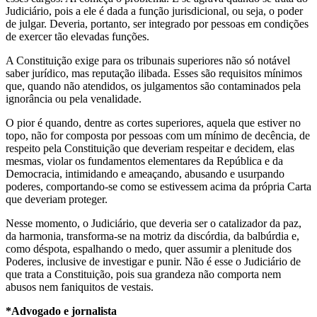
Judiciário, pois a ele é dada a função jurisdicional, ou seja, o poder
de julgar. Deveria, portanto, ser integrado por pessoas em condições
de exercer tão elevadas funções.
A Constituição exige para os tribunais superiores não só notável
saber jurídico, mas reputação ilibada. Esses são requisitos mínimos
que, quando não atendidos, os julgamentos são contaminados pela
ignorância ou pela venalidade.
O pior é quando, dentre as cortes superiores, aquela que estiver no
topo, não for composta por pessoas com um mínimo de decência, de
respeito pela Constituição que deveriam respeitar e decidem, elas
mesmas, violar os fundamentos elementares da República e da
Democracia, intimidando e ameaçando, abusando e usurpando
poderes, comportando-se como se estivessem acima da própria Carta
que deveriam proteger.
Nesse momento, o Judiciário, que deveria ser o catalizador da paz,
da harmonia, transforma-se na motriz da discórdia, da balbúrdia e,
como déspota, espalhando o medo, quer assumir a plenitude dos
Poderes, inclusive de investigar e punir. Não é esse o Judiciário de
que trata a Constituição, pois sua grandeza não comporta nem
abusos nem faniquitos de vestais.
*Advogado e jornalista