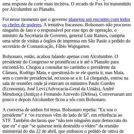
uma resposta da corte mais incisiva. O recado de Fux foi transmitido
por Alcolumbre ao Planalto.
Foi nesse momento que o governo
planejou um encontro com todos
os chefes de poderes
. A tentativa fracassou. Bolsonaro não procurou
ninguém de fato e o responsável por esse tipo de operação, o
ministro da Secretaria de Governo, general Luiz Ramos, cumpria
uma série de visitas a órgãos de imprensa em São Paulo a pedido do
secretário de Comunicação, Fábio Wajngarten.
Bolsonaro, então, acabou falando apenas com Alcolumbre. O
presidente do Congresso se prontificou a ir até o Planalto para
encontrá-lo. Chegou a consultar no caminho o presidente da
Câmara, Rodrigo Maia, e questioná-lo se ele queria ir, mas Maia,
sem o convite presidencial, recusou-se a ir. Lá chegando, entrou na
sala de reuniões onde já estavam os ministros Paulo Guedes
(Economia), José Levi (Advocacia-Geral da União), André
Mendonça (Justiça) e Fernando Azevedo (Defesa). Conversaram um
pouco e depois Alcolumbre ficou a sós com Bolsonaro.
A conversa de ambos foi tensa. Bolsonaro repetia: “Eu sou o
presidente” e “os excessos vêm do lado de lá”, em referência ao
STF. Também declarou que “não tem ninguém mais democrata do
que eu” e que “se quisesse teria destruído o vídeo” da reunião
ministerial do dia 22 de abril, que embasou o pedido de oitiva de