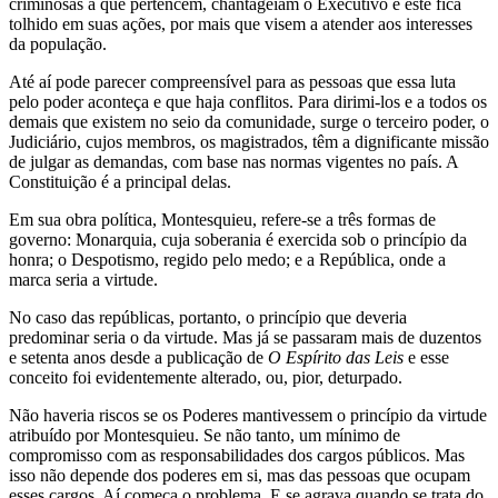
criminosas a que pertencem, chantageiam o Executivo e este fica
tolhido em suas ações, por mais que visem a atender aos interesses
da população.
Até aí pode parecer compreensível para as pessoas que essa luta
pelo poder aconteça e que haja conflitos. Para dirimi-los e a todos os
demais que existem no seio da comunidade, surge o terceiro poder, o
Judiciário, cujos membros, os magistrados, têm a dignificante missão
de julgar as demandas, com base nas normas vigentes no país. A
Constituição é a principal delas.
Em sua obra política, Montesquieu, refere-se a três formas de
governo: Monarquia, cuja soberania é exercida sob o princípio da
honra; o Despotismo, regido pelo medo; e a República, onde a
marca seria a virtude.
No caso das repúblicas, portanto, o princípio que deveria
predominar seria o da virtude. Mas já se passaram mais de duzentos
e setenta anos desde a publicação de
O Espírito das Leis
e esse
conceito foi evidentemente alterado, ou, pior, deturpado.
Não haveria riscos se os Poderes mantivessem o princípio da virtude
atribuído por Montesquieu. Se não tanto, um mínimo de
compromisso com as responsabilidades dos cargos públicos. Mas
isso não depende dos poderes em si, mas das pessoas que ocupam
esses cargos. Aí começa o problema. E se agrava quando se trata do