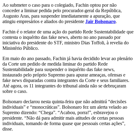
Ao submeter o caso para o colegiado, Fachin optou por não
conceder a liminar pedida pelo procurador-geral da República,
Augusto Aras, para suspender imediatamente a apuração, que
atingiu empresários e aliados do presidente
Jair Bolsonaro
.
Fachin é o relator de uma ação do partido Rede Sustentabilidade que
contesta o inquérito das fake news, aberto no ano passado por
iniciativa do presidente do STF, ministro Dias Toffoli, à revelia do
Ministério Público.
Em maio do ano passado, Fachin já havia decidido levar ao plenário
da Corte um pedido de medida liminar do partido Rede
Sustentabilidade para suspender o inquérito das fake news,
instaurado pelo próprio Supremo para apurar ameaças, ofensas e
fake news disparadas contra integrantes da Corte e seus familiares.
Até agora, os 11 integrantes do tribunal ainda não se debruçaram
sobre o caso.
Bolsonaro declarou nesta quinta-feira que não admitirá “decisões
individuais” e “monocráticas”. Bolsonaro fez um alerta velado ao
Supremo dizendo: “Chega”. “Acabou, porra!”, esbravejou o
presidente. “Não dá para admitir mais atitudes de certas pessoas
individuais, tomando de forma quase que pessoais certas ações”,
disse.