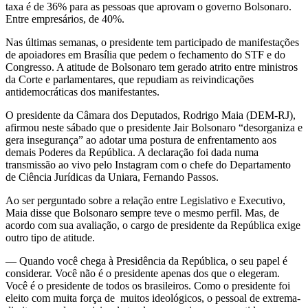
taxa é de 36% para as pessoas que aprovam o governo Bolsonaro.
Entre empresários, de 40%.
Nas últimas semanas, o presidente tem participado de manifestações
de apoiadores em Brasília que pedem o fechamento do STF e do
Congresso. A atitude de Bolsonaro tem gerado atrito entre ministros
da Corte e parlamentares, que repudiam as reivindicações
antidemocráticas dos manifestantes.
O presidente da Câmara dos Deputados, Rodrigo Maia (DEM-RJ),
afirmou neste sábado que o presidente Jair Bolsonaro “desorganiza e
gera insegurança” ao adotar uma postura de enfrentamento aos
demais Poderes da República. A declaração foi dada numa
transmissão ao vivo pelo Instagram com o chefe do Departamento
de Ciência Jurídicas da Uniara, Fernando Passos.
Ao ser perguntado sobre a relação entre Legislativo e Executivo,
Maia disse que Bolsonaro sempre teve o mesmo perfil. Mas, de
acordo com sua avaliação, o cargo de presidente da República exige
outro tipo de atitude.
— Quando você chega à Presidência da República, o seu papel é
considerar. Você não é o presidente apenas dos que o elegeram.
Você é o presidente de todos os brasileiros. Como o presidente foi
eleito com muita força de muitos ideológicos, o pessoal de extrema-