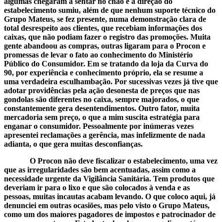
algumas chegaram a sentar no chão e a direção do
estabelecimento sumiu, além de que nenhum suporte técnico do
Grupo Mateus, se fez presente, numa demonstração clara de
total desrespeito aos clientes, que recebiam informações dos
caixas, que não podiam fazer o registro das promoções. Muita
gente abandoou as compras, outras ligaram para o Procon e
promessas de levar o fato ao conhecimento do Ministério
Público do Consumidor. Em se tratando da loja da Curva do
90, por experiência e conhecimento próprio, ela se resume a
uma verdadeira esculhambação. Por sucessivas vezes já tive que
adotar providências pela ação desonesta de preços que nas
gondolas são diferentes no caixa, sempre majorados, o que
constantemente gera desentendimentos. Outro fator, muita
mercadoria sem preço, o que a mim suscita estratégia para
enganar o consumidor. Pessoalmente por inúmeras vezes
apresentei reclamações a gerência, mas infelizmente de nada
adianta, o que gera muitas desconfianças.
O Procon não deve fiscalizar o estabelecimento, uma vez
que as irregularidades são bem acentuadas, assim como a
necessidade urgente da Vigilância Sanitária. Tem produtos que
deveriam ir para o lixo e que são colocados à venda e as
pessoas, muitas incautas acabam levando. O que coloco aqui, já
denunciei em outras ocasiões, mas pelo visto o Grupo Mateus,
como um dos maiores pagadores de impostos e patrocinador de