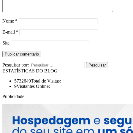
Nome
*
E-mail
*
Site
Pesquisar por:
ESTATÍSTICAS DO BLOG
5732649
Total de Visitas:
9
Visitantes Online:
Publicidade