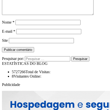
Nome
*
E-mail
*
Site
Pesquisar por:
ESTATÍSTICAS DO BLOG
5727266
Total de Visitas:
8
Visitantes Online:
Publicidade