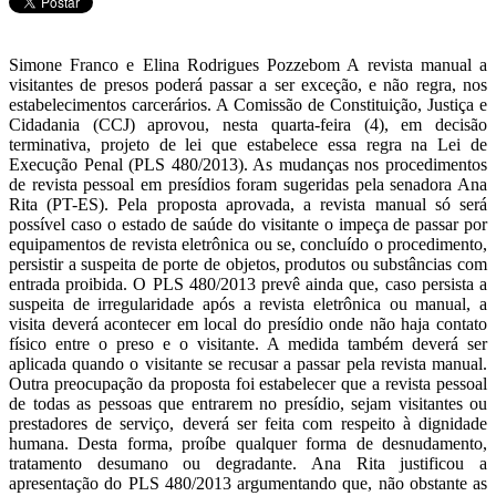
Simone Franco e Elina Rodrigues Pozzebom A revista manual a
visitantes de presos poderá passar a ser exceção, e não regra, nos
estabelecimentos carcerários. A Comissão de Constituição, Justiça e
Cidadania (CCJ) aprovou, nesta quarta-feira (4), em decisão
terminativa, projeto de lei que estabelece essa regra na Lei de
Execução Penal (PLS 480/2013). As mudanças nos procedimentos
de revista pessoal em presídios foram sugeridas pela senadora Ana
Rita (PT-ES). Pela proposta aprovada, a revista manual só será
possível caso o estado de saúde do visitante o impeça de passar por
equipamentos de revista eletrônica ou se, concluído o procedimento,
persistir a suspeita de porte de objetos, produtos ou substâncias com
entrada proibida. O PLS 480/2013 prevê ainda que, caso persista a
suspeita de irregularidade após a revista eletrônica ou manual, a
visita deverá acontecer em local do presídio onde não haja contato
físico entre o preso e o visitante. A medida também deverá ser
aplicada quando o visitante se recusar a passar pela revista manual.
Outra preocupação da proposta foi estabelecer que a revista pessoal
de todas as pessoas que entrarem no presídio, sejam visitantes ou
prestadores de serviço, deverá ser feita com respeito à dignidade
humana. Desta forma, proíbe qualquer forma de desnudamento,
tratamento desumano ou degradante. Ana Rita justificou a
apresentação do PLS 480/2013 argumentando que, não obstante as