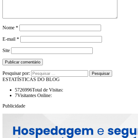
Nome
*
E-mail
*
Site
Pesquisar por:
ESTATÍSTICAS DO BLOG
5726996
Total de Visitas:
7
Visitantes Online:
Publicidade