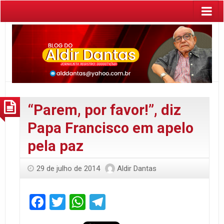
“Parem, por favor!”, diz
Papa Francisco em apelo
pela paz
29 de julho de 2014
Aldir Dantas
Facebook
Twitter
WhatsApp
Telegram