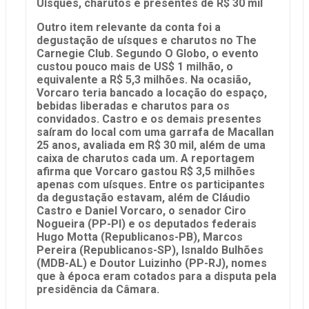
Uísques, charutos e presentes de R$ 30 mil
Outro item relevante da conta foi a
degustação de uísques e charutos no The
Carnegie Club. Segundo O Globo, o evento
custou pouco mais de US$ 1 milhão, o
equivalente a R$ 5,3 milhões. Na ocasião,
Vorcaro teria bancado a locação do espaço,
bebidas liberadas e charutos para os
convidados. Castro e os demais presentes
saíram do local com uma garrafa de Macallan
25 anos, avaliada em R$ 30 mil, além de uma
caixa de charutos cada um. A reportagem
afirma que Vorcaro gastou R$ 3,5 milhões
apenas com uísques. Entre os participantes
da degustação estavam, além de Cláudio
Castro e Daniel Vorcaro, o senador Ciro
Nogueira (PP-PI) e os deputados federais
Hugo Motta (Republicanos-PB), Marcos
Pereira (Republicanos-SP), Isnaldo Bulhões
(MDB-AL) e Doutor Luizinho (PP-RJ), nomes
que à época eram cotados para a disputa pela
presidência da Câmara.