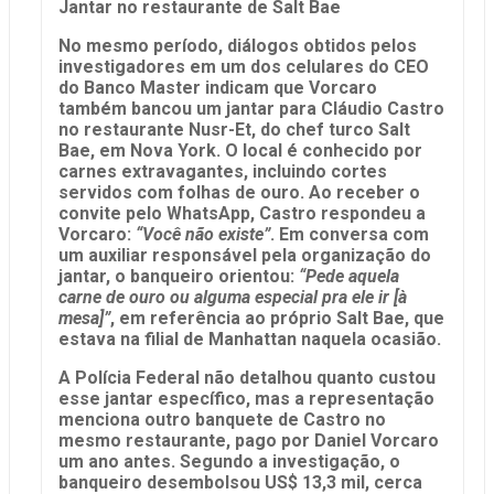
Jantar no restaurante de Salt Bae
No mesmo período, diálogos obtidos pelos
investigadores em um dos celulares do CEO
do Banco Master indicam que Vorcaro
também bancou um jantar para Cláudio Castro
no restaurante Nusr-Et, do chef turco Salt
Bae, em Nova York. O local é conhecido por
carnes extravagantes, incluindo cortes
servidos com folhas de ouro. Ao receber o
convite pelo WhatsApp, Castro respondeu a
Vorcaro:
“Você não existe”
. Em conversa com
um auxiliar responsável pela organização do
jantar, o banqueiro orientou:
“Pede aquela
carne de ouro ou alguma especial pra ele ir [à
mesa]”
, em referência ao próprio Salt Bae, que
estava na filial de Manhattan naquela ocasião.
A Polícia Federal não detalhou quanto custou
esse jantar específico, mas a representação
menciona outro banquete de Castro no
mesmo restaurante, pago por Daniel Vorcaro
um ano antes. Segundo a investigação, o
banqueiro desembolsou US$ 13,3 mil, cerca