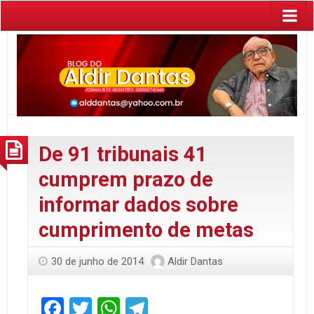
De 91 tribunais 41
cumprem prazo de
informar dados sobre
cumprimento de metas
30 de junho de 2014
Aldir Dantas
Facebook
Twitter
WhatsApp
Telegram