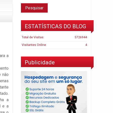
ESTATÍSTICAS DO BLOG
Total de Visitas:
5726944
Visitantes Online:
4
ara a
Publicidade
mento
e não
enas
tante
tado.
ha a
l e a
bre o