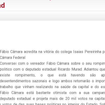
ad
Fábio Câmara acredita na vitória do colega Isaias Pereirinha p
Câmara Federal
Conversei com o vereador Fábio Câmara sobre o seu rompi
politico com o deputado estadual Ricardo Murad. Adiantou qu
existe rompimento, o que está havendo são ap
desentendimentos sazonais e logo ambos retomarão o impor
trabalho que vinham realizando na saúde da capital e do es
Fábio Câmara está bastante otimista com a sua campan
deputado estadual e projeta mais de 20 mil votos na capita
s votos de das suas bases politicas no interior do Estado. So