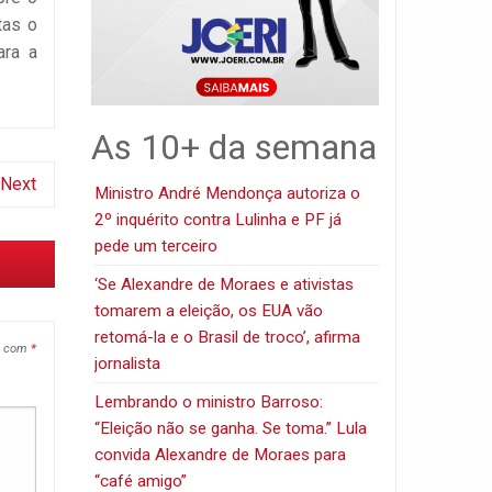
tas o
ara a
As 10+ da semana
Next
Ministro André Mendonça autoriza o
2º inquérito contra Lulinha e PF já
pede um terceiro
‘Se Alexandre de Moraes e ativistas
tomarem a eleição, os EUA vão
retomá-la e o Brasil de troco’, afirma
s com
*
jornalista
Lembrando o ministro Barroso:
“Eleição não se ganha. Se toma.” Lula
convida Alexandre de Moraes para
“café amigo”