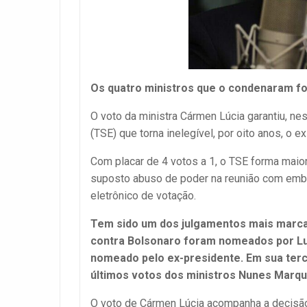
Os quatro ministros que o condenaram f
O voto da ministra Cármen Lúcia garantiu, nest
(TSE) que torna inelegível, por oito anos, o e
Com placar de 4 votos a 1, o TSE forma maiori
suposto abuso de poder na reunião com embai
eletrônico de votação.
Tem sido um dos julgamentos mais marcad
contra Bolsonaro foram nomeados por Lul
nomeado pelo ex-presidente. Em sua ter
últimos votos dos ministros Nunes Marqu
O voto de Cármen Lúcia acompanha a decisão d