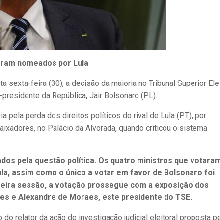
oram nomeados por Lula
a sexta-feira (30), a decisão da maioria no Tribunal Superior Elei
x-presidente da República, Jair Bolsonaro (PL).
a pela perda dos direitos políticos do rival de Lula (PT), por
xadores, no Palácio da Alvorada, quando criticou o sistema
os pela questão política. Os quatro ministros que votara
a, assim como o único a votar em favor de Bolsonaro foi
ceira sessão, a votação prossegue com a exposição dos
es e Alexandre de Moraes, este presidente do TSE.
o relator da ação de investigação judicial eleitoral proposta p