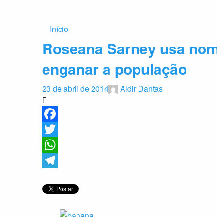
Início
Roseana Sarney usa nome 
enganar a população
23 de abril de 2014
Aldir Dantas
Facebook
Twitter
WhatsApp
Telegram