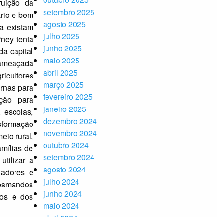
ruição da
setembro 2025
ário e bem
agosto 2025
da existam
julho 2025
ney tenta
junho 2025
da capital
maio 2025
o ameaçada
abril 2025
icultores
março 2025
ernas para
fevereiro 2025
ação para
janeiro 2025
 escolas,
dezembro 2024
nsformação
novembro 2024
eio rural,
outubro 2024
amílias de
setembro 2024
utilizar a
agosto 2024
hadores e
julho 2024
 desmandos
junho 2024
icos e dos
maio 2024