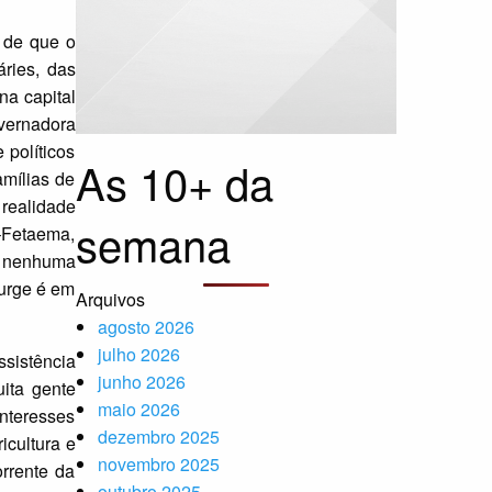
 de que o
ries, das
na capital
overnadora
 políticos
As 10+ da
amílias de
 realidade
semana
–Fetaema,
m nenhuma
urge é em
Arquivos
agosto 2026
julho 2026
sistência
junho 2026
uita gente
maio 2026
nteresses
dezembro 2025
icultura e
novembro 2025
rrente da
outubro 2025