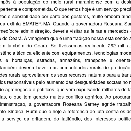
mpôs à população do meio rural maranhense com a dest
 experiente e comprometida. O que temos hoje é um serviço prec
ntos e sensibilidade por parte dos gestores, muito embora ain
os da extinta EMATER-MA. Quando a governadora Roseana Sar
a medíocre administração, deveria visitar as feiras e mercados 
do do Ceará. A vinagreira que é uma tradição nossa está send
vem também do Ceará. Se tivéssemos realmente 262 mil agr
sistência técnica eficiente com equipamentos, tecnologias mod
 e hortaliças, estradas, armazéns, transporte e orient
. Também deveria haver nas comunidades rurais de produção,
es rurais aproveitarem os seus recursos naturais para a tra
os responsáveis pelo aumento das desigualdades sociais no m
s do agronegócio e políticos, que vêm expulsando milhares de f
s, o que tem gerado muitos conflitos agrários. Ao procurar 
dministração, a governadora Roseana Sarney agride trabal
ento Sindical Rural que é hoje a referência de luta contra os
 a serviço da grilagem, do latifúndio, dos interesses polít