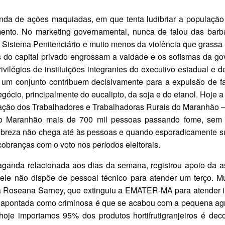
da de ações maquiadas, em que tenta ludibriar a população
nto. No marketing governamental, nunca de falou das barbá
Sistema Penitenciário e muito menos da violência que grassa 
tos do capital privado engrossam a vaidade e os sofismas da g
légios de instituições integrantes do executivo estadual e de
de um conjunto contribuem decisivamente para a expulsão de f
ócio, principalmente do eucalipto, da soja e do etanol. Hoje a
ração dos Trabalhadores e Trabalhadoras Rurais do Maranhão 
 no Maranhão mais de 700 mil pessoas passando fome, se
pobreza não chega até às pessoas e quando esporadicamente s
cobranças com o voto nos períodos eleitorais.
 relacionada aos dias da semana, registrou apoio da as
o ele não dispõe de pessoal técnico para atender um terço. M
ra Roseana Sarney, que extinguiu a EMATER-MA para atender i
ão apontada como criminosa é que se acabou com a pequena agr
oje importamos 95% dos produtos hortifrutigranjeiros é deco