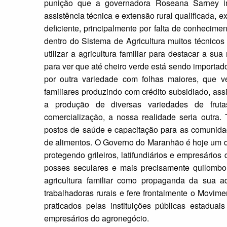
punição que a governadora Roseana Sarney i
assistência técnica e extensão rural qualificada,
deficiente, principalmente por falta de conhecime
dentro do Sistema de Agricultura muitos técnic
utilizar a agricultura familiar para destacar a su
para ver que até cheiro verde está sendo importa
por outra variedade com folhas maiores, que 
familiares produzindo com crédito subsidiado, as
a produção de diversas variedades de frutas
comercialização, a nossa realidade seria outra
postos de saúde e capacitação para as comunidad
de alimentos. O Governo do Maranhão é hoje um d
protegendo grileiros, latifundiários e empresário
posses seculares e mais precisamente quilombola
agricultura familiar como propaganda da sua a
trabalhadoras rurais e fere frontalmente o Movim
praticados pelas instituições públicas estaduais
empresários do agronegócio.