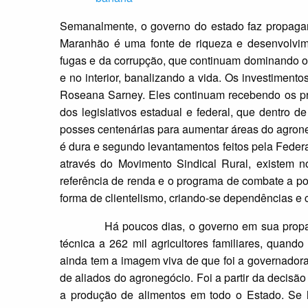
Semanalmente, o governo do estado faz propagan
Maranhão é uma fonte de riqueza e desenvolvime
fugas e da corrupção, que continuam dominando o 
e no interior, banalizando a vida. Os investimen
Roseana Sarney. Eles continuam recebendo os privi
dos legislativos estadual e federal, que dentro 
posses centenárias para aumentar áreas do agroneg
é dura e segundo levantamentos feitos pela Fede
através do Movimento Sindical Rural, existem
referência de renda e o programa de combate a 
forma de clientelismo, criando-se dependências e 
Há poucos dias, o governo em sua propaganda
técnica a 262 mil agricultores familiares, quand
ainda tem a imagem viva de que foi a governado
de aliados do agronegócio. Foi a partir da decis
a produção de alimentos em todo o Estado. Se h