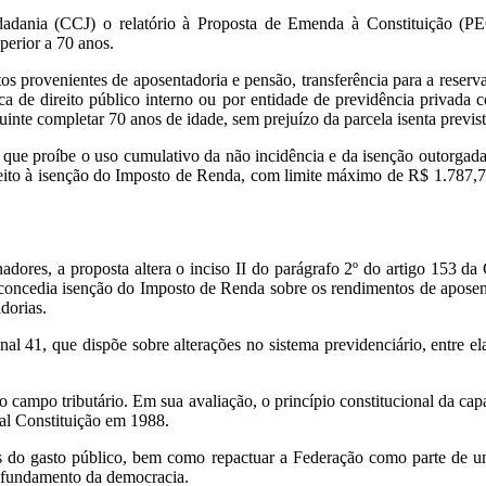
dadania (CCJ) o relatório à Proposta de Emenda à Constituição (
perior a 70 anos.
os provenientes de aposentadoria e pensão, transferência para a reser
ica de direito público interno ou por entidade de previdência privada
uinte completar 70 anos de idade, sem prejuízo da parcela isenta previ
que proíbe o uso cumulativo da não incidência e da isenção outorgada
reito à isenção do Imposto de Renda, com limite máximo de R$ 1.787,77,
adores, a proposta altera o inciso II do parágrafo 2º do artigo 153 d
 concedia isenção do Imposto de Renda sobre os rendimentos de apose
dorias.
l 41, que dispõe sobre alterações no sistema previdenciário, entre el
no campo tributário. Em sua avaliação, o princípio constitucional da cap
ual Constituição em 1988.
es do gasto público, bem como repactuar a Federação como parte de um p
profundamento da democracia.