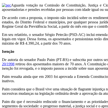
Aguarda votação na Comissão de Constituição, Justiça e Ci
aposentadorias e pensões recebidas por pessoas com idade igual ou su
De acordo com a proposta, o imposto não incidirá sobre os rendiment
estados, do Distrito Federal e municípios, por qualquer pessoa juríd
Regime Geral da Previdência Social, a partir do mês em que o contrib
Em seu relatório, o senador Sérgio Petecão (PSD-AC) inclui emenda 
legais em vigor. Dessa forma, os aposentados e pensionistas terão di
máximo de R$ 4.390,24, a partir dos 70 anos.
Isenção
De autoria do senador Paulo Paim (PT-RS) e subscrita por outros sen
20/1998
retirou dos aposentados maiores de 70 anos. A Constituição
isenção foi revogada, e o imposto passou a incidir sobre suas aposenta
Paim ressalta ainda que em 2003 foi aprovada a Emenda Constituciona
inativos.
Paim considera que o Brasil vive uma situação de flagrante injustiça 
sucessivas mudanças na legislação ordinária desde a aprovação da at
Paim diz que é necessário rediscutir o financiamento e as prioridad
segmentos da sociedade: o progresso material, a justiça social e o a