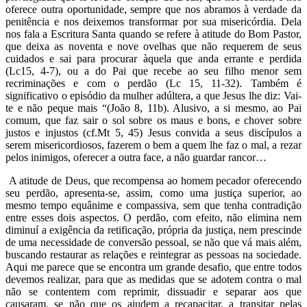
oferece outra oportunidade, sempre que nos abramos à verdade da
penitência e nos deixemos transformar por sua misericórdia. Dela
nos fala a Escritura Santa quando se refere à atitude do Bom Pastor,
que deixa as noventa e nove ovelhas que não requerem de seus
cuidados e sai para procurar àquela que anda errante e perdida
(Lc15, 4-7), ou a do Pai que recebe ao seu filho menor sem
recriminações e com o perdão (Lc 15, 11-32). Também é
significativo o episódio da mulher adúltera, a que Jesus lhe diz: Vai-
te e não peque mais “(João 8, 11b). Alusivo, a si mesmo, ao Pai
comum, que faz sair o sol sobre os maus e bons, e chover sobre
justos e injustos (cf.Mt 5, 45) Jesus convida a seus discípulos a
serem misericordiosos, fazerem o bem a quem lhe faz o mal, a rezar
pelos inimigos, oferecer a outra face, a não guardar rancor…
A atitude de Deus, que recompensa ao homem pecador oferecendo
seu perdão, apresenta-se, assim, como uma justiça superior, ao
mesmo tempo equânime e compassiva, sem que tenha contradição
entre esses dois aspectos. O perdão, com efeito, não elimina nem
diminuí a exigência da retificação, própria da justiça, nem prescinde
de uma necessidade de conversão pessoal, se não que vá mais além,
buscando restaurar as relações e reintegrar as pessoas na sociedade.
Aqui me parece que se encontra um grande desafio, que entre todos
devemos realizar, para que as medidas que se adotem contra o mal
não se contentem com reprimir, dissuadir e separar aos que
causaram, se não que os ajudem a recapacitar, a transitar pelas