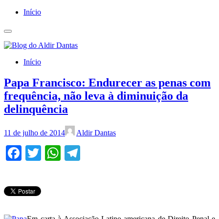
Início
Início
Papa Francisco: Endurecer as penas com
frequência, não leva à diminuição da
delinquência
11 de julho de 2014
Aldir Dantas
Facebook
Twitter
WhatsApp
Telegram
Em carta à Associação Latino-americana de Direito Penal e