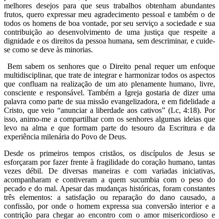
melhores desejos para que seus trabalhos obtenham abundantes
frutos, quero expressar meu agradecimento pessoal e também o de
todos os homens de boa vontade, por seu serviço a sociedade e sua
contribuição ao desenvolvimento de uma justiça que respeite a
dignidade e os direitos da pessoa humana, sem descriminar, e cuide-
se como se deve às minorias.
Bem sabem os senhores que o Direito penal requer um enfoque
multidisciplinar, que trate de integrar e harmonizar todos os aspectos
que confluam na realização de um ato plenamente humano, livre,
consciente e responsável. Também a Igreja gostaria de dizer uma
palavra como parte de sua missão evangelizadora, e em fidelidade a
Cristo, que veio “anunciar a liberdade aos cativos” (Lc, 4:18). Por
isso, animo-me a compartilhar com os senhores algumas ideias que
levo na alma e que formam parte do tesouro da Escritura e da
experiência milenária do Povo de Deus.
Desde os primeiros tempos cristãos, os discípulos de Jesus se
esforçaram por fazer frente à fragilidade do coração humano, tantas
vezes débil. De diversas maneiras e com variadas iniciativas,
acompanharam e contiveram a quem sucumbia com o peso do
pecado e do mal. Apesar das mudanças históricas, foram constantes
três elementos: a satisfação ou reparação do dano causado, a
confissão, por onde o homem expressa sua conversão interior e a
contrição para chegar ao encontro com o amor misericordioso e