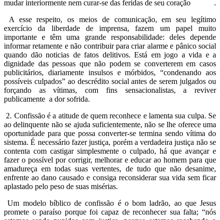
mudar interiormente nem curar-se das feridas de seu coração .
A esse respeito, os meios de comunicação, em seu legítimo
exercício da liberdade de imprensa, fazem um papel muito
importante e têm uma grande responsabilidade: deles depende
informar retamente e não contribuir para criar alarme e pânico social
quando dão noticias de fatos delitivos. Está em jogo a vida e a
dignidade das pessoas que não podem se converterem em casos
publicitários, diariamente insulsos e mórbidos, “condenando aos
possíveis culpados” ao descrédito social antes de serem julgados ou
forçando as vítimas, com fins sensacionalistas, a reviver
publicamente a dor sofrida.
2. Confissão é a atitude de quem reconhece e lamenta sua culpa. Se
ao delinquente não se ajuda suficientemente, não se lhe oferece uma
oportunidade para que possa converter-se termina sendo vítima do
sistema. É necessário fazer justiça, porém a verdadeira justiça não se
contenta com castigar simplesmente o culpado, há que avançar e
fazer o possível por corrigir, melhorar e educar ao homem para que
amadureça em todas suas vertentes, de tudo que não desanime,
enfrente ao dano causado e consiga reconsiderar sua vida sem ficar
aplastado pelo peso de suas misérias.
Um modelo bíblico de confissão é o bom ladrão, ao que Jesus
promete o paraíso porque foi capaz de reconhecer sua falta; “nós