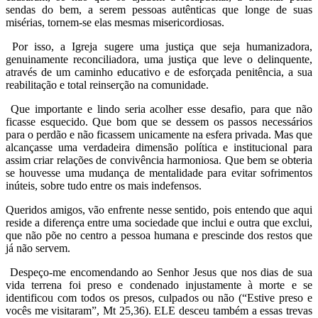
sendas do bem, a serem pessoas autênticas que longe de suas
misérias, tornem-se elas mesmas misericordiosas.
Por isso, a Igreja sugere uma justiça que seja humanizadora,
genuinamente reconciliadora, uma justiça que leve o delinquente,
através de um caminho educativo e de esforçada penitência, a sua
reabilitação e total reinserção na comunidade.
Que importante e lindo seria acolher esse desafio, para que não
ficasse esquecido. Que bom que se dessem os passos necessários
para o perdão e não ficassem unicamente na esfera privada. Mas que
alcançasse uma verdadeira dimensão política e institucional para
assim criar relações de convivência harmoniosa. Que bem se obteria
se houvesse uma mudança de mentalidade para evitar sofrimentos
inúteis, sobre tudo entre os mais indefensos.
Queridos amigos, vão enfrente nesse sentido, pois entendo que aqui
reside a diferença entre uma sociedade que inclui e outra que exclui,
que não põe no centro a pessoa humana e prescinde dos restos que
já não servem.
Despeço-me encomendando ao Senhor Jesus que nos dias de sua
vida terrena foi preso e condenado injustamente à morte e se
identificou com todos os presos, culpados ou não (“Estive preso e
vocês me visitaram”, Mt 25,36). ELE desceu também a essas trevas