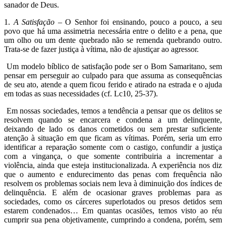
sanador de Deus.
1.
A Satisfação
– O Senhor foi ensinando, pouco a pouco, a seu
povo que há uma assimetria necessária entre o delito e a pena, que
um olho ou um dente quebrado não se remenda quebrando outro.
Trata-se de fazer justiça à vítima, não de ajustiçar ao agressor.
Um modelo bíblico de satisfação pode ser o Bom Samaritano, sem
pensar em perseguir ao culpado para que assuma as consequências
de seu ato, atende a quem ficou ferido e atirado na estrada e o ajuda
em todas as suas necessidades (cf. Lc10, 25-37).
Em nossas sociedades, temos a tendência a pensar que os delitos se
resolvem quando se encarcera e condena a um delinquente,
deixando de lado os danos cometidos ou sem prestar suficiente
atenção à situação em que ficam as vítimas. Porém, seria um erro
identificar a reparação somente com o castigo, confundir a justiça
com a vingança, o que somente contribuiria a incrementar a
violência, ainda que esteja institucionalizada. A experiência nos diz
que o aumento e endurecimento das penas com frequência não
resolvem os problemas sociais nem leva à diminuição dos índices de
delinquência. E além de ocasionar graves problemas para as
sociedades, como os cárceres superlotados ou presos detidos sem
estarem condenados… Em quantas ocasiões, temos visto ao réu
cumprir sua pena objetivamente, cumprindo a condena, porém, sem