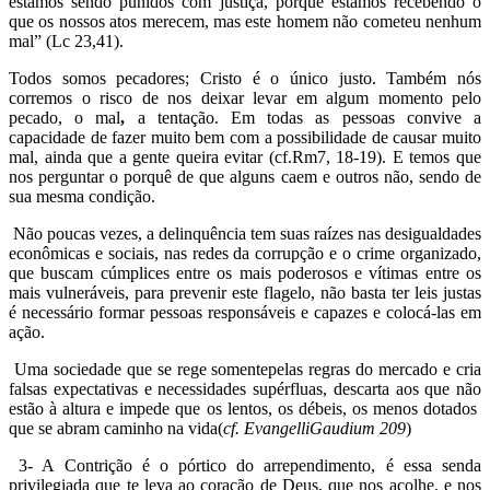
estamos sendo punidos com justiça, porque estamos recebendo o
que os nossos atos merecem, mas este homem não cometeu nenhum
mal” (Lc 23,41).
Todos somos pecadores; Cristo é o único justo. Também nós
corremos o risco de nos deixar levar em algum momento pelo
pecado, o mal
,
a tentação. Em todas as pessoas convive a
capacidade de fazer muito bem com a possibilidade de causar muito
mal, ainda que a gente queira evitar (cf.Rm7, 18-19). E temos que
nos perguntar o porquê de que alguns caem e outros não, sendo de
sua mesma condição.
Não poucas vezes, a delinquência tem suas raízes nas desigualdades
econômicas e sociais, nas redes da corrupção e o crime organizado,
que buscam cúmplices entre os mais poderosos e vítimas entre os
mais vulneráveis, para prevenir este flagelo, não basta ter leis justas
é necessário formar pessoas responsáveis e capazes e colocá-las em
ação.
Uma sociedade que se rege somentepelas regras do mercado e cria
falsas expectativas e necessidades supérfluas, descarta aos que não
estão à altura e impede que os lentos, os débeis, os menos dotados
que se abram caminho na vida(
cf. EvangelliGaudium 209
)
3- A Contrição é o pórtico do arrependimento, é essa senda
privilegiada que te leva ao coração de Deus, que nos acolhe, e nos