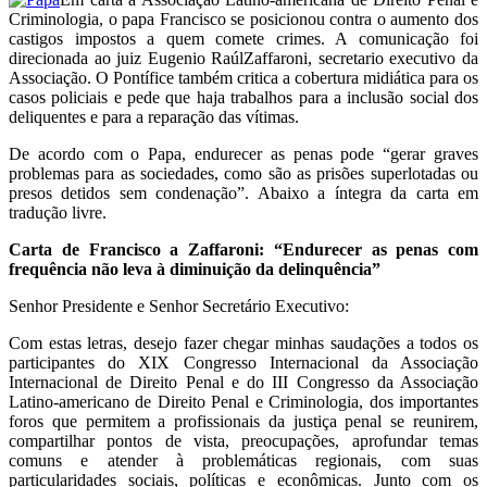
Criminologia, o papa Francisco se posicionou contra o aumento dos
castigos impostos a quem comete crimes. A comunicação foi
direcionada ao juiz Eugenio RaúlZaffaroni, secretario executivo da
Associação. O Pontífice também critica a cobertura midiática para os
casos policiais e pede que haja trabalhos para a inclusão social dos
deliquentes e para a reparação das vítimas.
De acordo com o Papa, endurecer as penas pode “gerar graves
problemas para as sociedades, como são as prisões superlotadas ou
presos detidos sem condenação”. Abaixo a íntegra da carta em
tradução livre.
Carta de Francisco a Zaffaroni: “Endurecer as penas com
frequência não leva à diminuição da delinquência”
Senhor Presidente e Senhor Secretário Executivo:
Com estas letras, desejo fazer chegar minhas saudações a todos os
participantes do XIX Congresso Internacional da Associação
Internacional de Direito Penal e do III Congresso da Associação
Latino-americano de Direito Penal e Criminologia, dos importantes
foros que permitem a profissionais da justiça penal se reunirem,
compartilhar pontos de vista, preocupações, aprofundar temas
comuns e atender à problemáticas regionais, com suas
particularidades sociais, políticas e econômicas. Junto com os