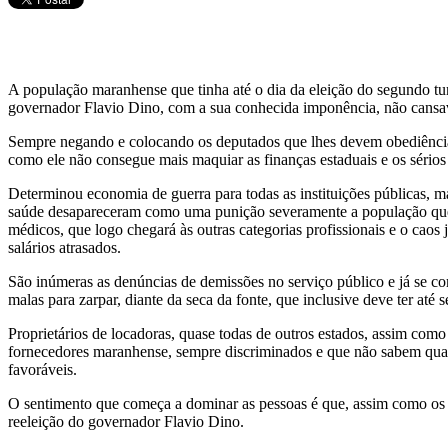
A população maranhense que tinha até o dia da eleição do segundo tu
governador Flavio Dino, com a sua conhecida imponência, não cansava
Sempre negando e colocando os deputados que lhes devem obediência
como ele não consegue mais maquiar as finanças estaduais e os sérios 
Determinou economia de guerra para todas as instituições públicas, ma
saúde desapareceram como uma punição severamente a população que b
médicos, que logo chegará às outras categorias profissionais e o ca
salários atrasados.
São inúmeras as denúncias de demissões no serviço público e já se 
malas para zarpar, diante da seca da fonte, que inclusive deve ter até
Proprietários de locadoras, quase todas de outros estados, assim como
fornecedores maranhense, sempre discriminados e que não sabem quan
favoráveis.
O sentimento que começa a dominar as pessoas é que, assim como os l
reeleição do governador Flavio Dino.