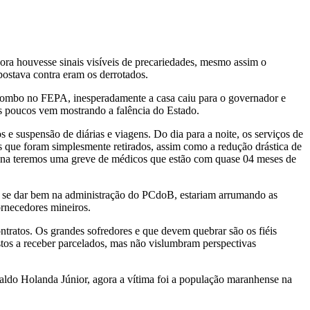
ra houvesse sinais visíveis de precariedades, mesmo assim o
ostava contra eram os derrotados.
rombo no FEPA, inesperadamente a casa caiu para o governador e
aos poucos vem mostrando a falência do Estado.
 e suspensão de diárias e viagens. Do dia para a noite, os serviços de
 que foram simplesmente retirados, assim como a redução drástica de
emana teremos uma greve de médicos que estão com quase 04 meses de
a se dar bem na administração do PCdoB, estariam arrumando as
ornecedores mineiros.
ntratos. Os grandes sofredores e que devem quebrar são os fiéis
os a receber parcelados, mas não vislumbram perspectivas
valdo Holanda Júnior, agora a vítima foi a população maranhense na