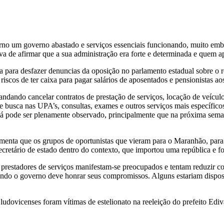
rno um governo abastado e serviços essenciais funcionando, muito embo
 de afirmar que a sua administração era forte e determinada e quem ap
 para desfazer denuncias da oposição no parlamento estadual sobre o 
riscos de ter caixa para pagar salários de aposentados e pensionistas 
ndando cancelar contratos de prestação de serviços, locação de veículos
usca nas UPA’s, consultas, exames e outros serviços mais específicos
os já pode ser plenamente observado, principalmente que na próxima s
comenta que os grupos de oportunistas que vieram para o Maranhão, par
 secretário de estado dentro do contexto, que importou uma república e f
 prestadores de serviços manifestam-se preocupados e tentam reduzir co
do o governo deve honrar seus compromissos. Alguns estariam dispost
udovicenses foram vítimas de estelionato na reeleição do prefeito Edi