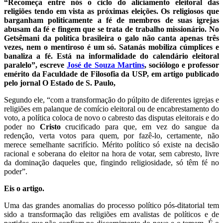
“Recomeça entre nós o ciclo do aliciamento eleitoral das
religiões tendo em vista as próximas eleições. Os religiosos que
barganham politicamente a fé de membros de suas igrejas
abusam da fé e fingem que se trata de trabalho missionário. No
Getsêmani da política brasileira o galo não canta apenas três
vezes, nem o mentiroso é um só. Satanás mobiliza cúmplices e
banaliza a fé. Está na informalidade do calendário eleitoral
paralelo”, escreve
José de Souza Martins
, sociólogo e professor
emérito da Faculdade de Filosofia da USP, em artigo publicado
pelo jornal O Estado de S. Paulo,
Segundo ele, “com a transformação do púlpito de diferentes igrejas e
religiões em palanque de comício eleitoral ou de encabrestamento do
voto, a política coloca de novo o cabresto das disputas eleitorais e do
poder no
Cristo
crucificado para que, em vez do sangue da
redenção, verta votos para quem, por fazê-lo, certamente, não
merece semelhante sacrifício. Mérito político só existe na decisão
racional e soberana do eleitor na hora de votar, sem cabresto, livre
da dominação daqueles que, fingindo religiosidade, só têm fé no
poder”.
Eis o artigo.
Uma das grandes anomalias do processo político pós-ditatorial tem
sido a transformação das religiões em avalistas de políticos e de