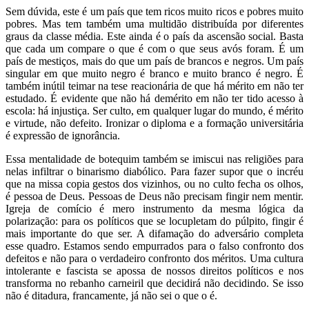
Sem dúvida, este é um país que tem ricos muito ricos e pobres muito
pobres. Mas tem também uma multidão distribuída por diferentes
graus da classe média. Este ainda é o país da ascensão social. Basta
que cada um compare o que é com o que seus avós foram. É um
país de mestiços, mais do que um país de brancos e negros. Um país
singular em que muito negro é branco e muito branco é negro. É
também inútil teimar na tese reacionária de que há mérito em não ter
estudado. É evidente que não há demérito em não ter tido acesso à
escola: há injustiça. Ser culto, em qualquer lugar do mundo, é mérito
e virtude, não defeito. Ironizar o diploma e a formação universitária
é expressão de ignorância.
Essa mentalidade de botequim também se imiscui nas religiões para
nelas infiltrar o binarismo diabólico. Para fazer supor que o incréu
que na missa copia gestos dos vizinhos, ou no culto fecha os olhos,
é pessoa de Deus. Pessoas de Deus não precisam fingir nem mentir.
Igreja de comício é mero instrumento da mesma lógica da
polarização: para os políticos que se locupletam do púlpito, fingir é
mais importante do que ser. A difamação do adversário completa
esse quadro. Estamos sendo empurrados para o falso confronto dos
defeitos e não para o verdadeiro confronto dos méritos. Uma cultura
intolerante e fascista se apossa de nossos direitos políticos e nos
transforma no rebanho carneiril que decidirá não decidindo. Se isso
não é ditadura, francamente, já não sei o que o é.