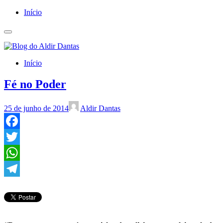
Início
Início
Fé no Poder
25 de junho de 2014
Aldir Dantas
Facebook
Twitter
WhatsApp
Telegram