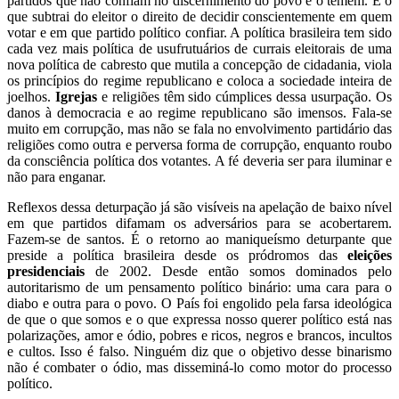
partidos que não confiam no discernimento do povo e o temem. É o
que subtrai do eleitor o direito de decidir conscientemente em quem
votar e em que partido político confiar. A política brasileira tem sido
cada vez mais política de usufrutuários de currais eleitorais de uma
nova política de cabresto que mutila a concepção de cidadania, viola
os princípios do regime republicano e coloca a sociedade inteira de
joelhos.
Igrejas
e religiões têm sido cúmplices dessa usurpação. Os
danos à democracia e ao regime republicano são imensos. Fala-se
muito em corrupção, mas não se fala no envolvimento partidário das
religiões como outra e perversa forma de corrupção, enquanto roubo
da consciência política dos votantes. A fé deveria ser para iluminar e
não para enganar.
Reflexos dessa deturpação já são visíveis na apelação de baixo nível
em que partidos difamam os adversários para se acobertarem.
Fazem-se de santos. É o retorno ao maniqueísmo deturpante que
preside a política brasileira desde os pródromos das
eleições
presidenciais
de 2002. Desde então somos dominados pelo
autoritarismo de um pensamento político binário: uma cara para o
diabo e outra para o povo. O País foi engolido pela farsa ideológica
de que o que somos e o que expressa nosso querer político está nas
polarizações, amor e ódio, pobres e ricos, negros e brancos, incultos
e cultos. Isso é falso. Ninguém diz que o objetivo desse binarismo
não é combater o ódio, mas disseminá-lo como motor do processo
político.