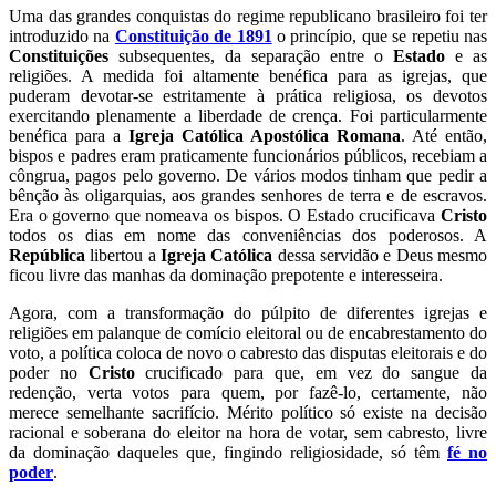
Uma das grandes conquistas do regime republicano brasileiro foi ter
introduzido na
Constituição de 1891
o princípio, que se repetiu nas
Constituições
subsequentes, da separação entre o
Estado
e as
religiões. A medida foi altamente benéfica para as igrejas, que
puderam devotar-se estritamente à prática religiosa, os devotos
exercitando plenamente a liberdade de crença. Foi particularmente
benéfica para a
Igreja Católica Apostólica Romana
. Até então,
bispos e padres eram praticamente funcionários públicos, recebiam a
côngrua, pagos pelo governo. De vários modos tinham que pedir a
bênção às oligarquias, aos grandes senhores de terra e de escravos.
Era o governo que nomeava os bispos. O Estado crucificava
Cristo
todos os dias em nome das conveniências dos poderosos. A
República
libertou a
Igreja Católica
dessa servidão e Deus mesmo
ficou livre das manhas da dominação prepotente e interesseira.
Agora, com a transformação do púlpito de diferentes igrejas e
religiões em palanque de comício eleitoral ou de encabrestamento do
voto, a política coloca de novo o cabresto das disputas eleitorais e do
poder no
Cristo
crucificado para que, em vez do sangue da
redenção, verta votos para quem, por fazê-lo, certamente, não
merece semelhante sacrifício. Mérito político só existe na decisão
racional e soberana do eleitor na hora de votar, sem cabresto, livre
da dominação daqueles que, fingindo religiosidade, só têm
fé no
poder
.