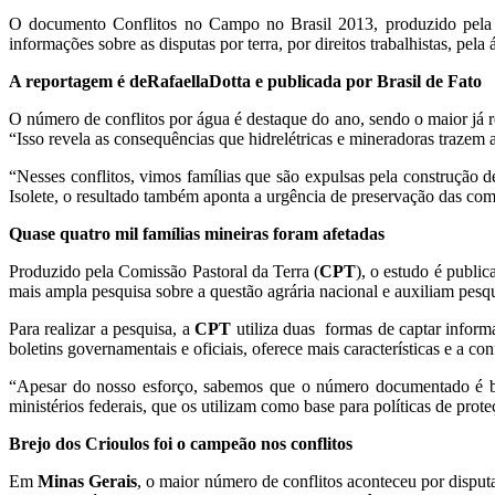
O documento Conflitos no Campo no Brasil 2013, produzido pela C
informações sobre as disputas por terra, por direitos trabalhistas, pel
A reportagem é deRafaellaDotta e publicada por Brasil de Fato
O número de conflitos por água é destaque do ano, sendo o maior já 
“Isso revela as consequências que hidrelétricas e mineradoras trazem
“Nesses conflitos, vimos famílias que são expulsas pela construção 
Isolete, o resultado também aponta a urgência de preservação das c
Quase quatro mil famílias mineiras foram afetadas
Produzido pela Comissão Pastoral da Terra (
CPT
), o estudo é publi
mais ampla pesquisa sobre a questão agrária nacional e auxiliam pes
Para realizar a pesquisa, a
CPT
utiliza duas formas de captar informa
boletins governamentais e oficiais, oferece mais características e a c
“Apesar do nosso esforço, sabemos que o número documentado é be
ministérios federais, que os utilizam como base para políticas de prote
Brejo dos Crioulos foi o campeão nos conflitos
Em
Minas Gerais
, o maior número de conflitos aconteceu por disput