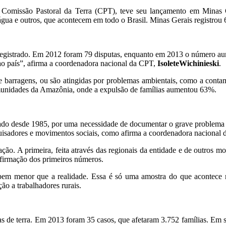
omissão Pastoral da Terra (CPT), teve seu lançamento em Minas Ger
a água e outros, que acontecem em todo o Brasil. Minas Gerais registrou 6
registrado. Em 2012 foram 79 disputas, enquanto em 2013 o número aume
 ao país”, afirma a coordenadora nacional da CPT,
IsoleteWichinieski
.
de barragens, ou são atingidas por problemas ambientais, como a cont
omunidades da Amazônia, onde a expulsão de famílias aumentou 63%.
cado desde 1985, por uma necessidade de documentar o grave problema d
quisadores e movimentos sociais, como afirma a coordenadora nacional 
ção. A primeira, feita através das regionais da entidade e de outros m
onfirmação dos primeiros números.
m menor que a realidade. Essa é só uma amostra do que acontece n
ção a trabalhadores rurais.
as de terra. Em 2013 foram 35 casos, que afetaram 3.752 famílias. Em 