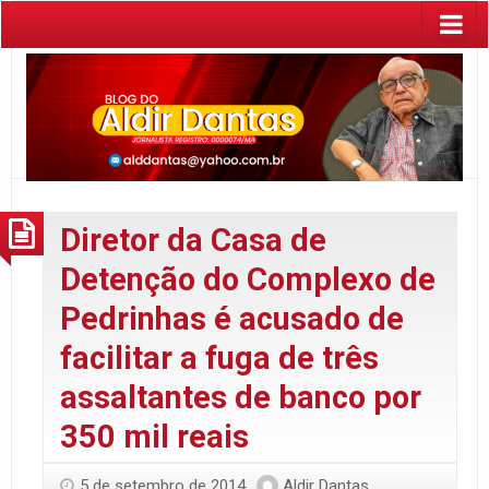
Diretor da Casa de
Detenção do Complexo de
Pedrinhas é acusado de
facilitar a fuga de três
assaltantes de banco por
350 mil reais
5 de setembro de 2014
Aldir Dantas