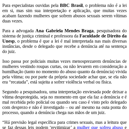
Para especialistas ouvidas pela
BBC Brasil
, o problema não é a lei
em si, mas sim sua interpretação e aplicação, que muitas vezes
acabam fazendo mulheres que sofrem abusos sexuais serem vítimas
duas vezes.
Para a advogada
Ana Gabriela Mendes Braga
, pesquisadora do
sistema de justiça criminal e professora da
Faculdade de Direito da
Unesp
, o problema é que a lei é mal interpretada nas mais diversas
instâncias, desde o delegado que recebe a denúncia até na sentença
do juiz.
Isso passa por policiais muitas vezes menosprezarem denúncias de
mulheres vestindo roupas curtas, ou não levarem em consideração a
humilhação (tanto no momento do abuso quanto da denúncia) vivida
pela vítima; ou por parte da própria sociedade achar que, se ela não
era “recatada”, está sujeita a sofrer violência verbal ou física.
Segundo a pesquisadora, uma interpretação enviesada pode deixar a
vítima desprotegida, seja no momento em que ela faz a denúncia e é
mal recebida pelo policial ou quando seu caso é visto pelo delegado
com desprezo e não é investigado – ou até mesmo na outa ponta do
processo, quando a denúncia chega nas mãos de um juiz.
“Há previsão legal específica para crimes sexuais, mas a leitura que
se faz dessas leis podem ‘revitimizar’ a
mulher que sofreu abuso
e