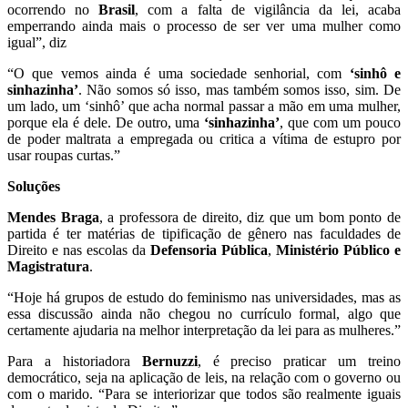
ocorrendo no
Brasil
, com a falta de vigilância da lei, acaba
emperrando ainda mais o processo de ser ver uma mulher como
igual”, diz
“O que vemos ainda é uma sociedade senhorial, com
‘sinhô e
sinhazinha’
. Não somos só isso, mas também somos isso, sim. De
um lado, um ‘sinhô’ que acha normal passar a mão em uma mulher,
porque ela é dele. De outro, uma
‘sinhazinha’
, que com um pouco
de poder maltrata a empregada ou critica a vítima de estupro por
usar roupas curtas.”
Soluções
Mendes Braga
, a professora de direito, diz que um bom ponto de
partida é ter matérias de tipificação de gênero nas faculdades de
Direito e nas escolas da
Defensoria Pública
,
Ministério Público e
Magistratura
.
“Hoje há grupos de estudo do feminismo nas universidades, mas as
essa discussão ainda não chegou no currículo formal, algo que
certamente ajudaria na melhor interpretação da lei para as mulheres.”
Para a historiadora
Bernuzzi
, é preciso praticar um treino
democrático, seja na aplicação de leis, na relação com o governo ou
com o marido. “Para se interiorizar que todos são realmente iguais