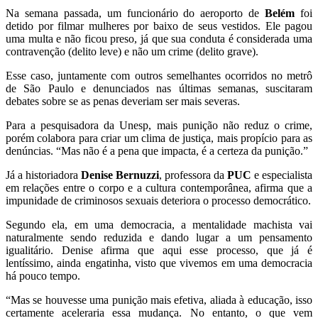
Na semana passada, um funcionário do aeroporto de
Belém
foi
detido por filmar mulheres por baixo de seus vestidos. Ele pagou
uma multa e não ficou preso, já que sua conduta é considerada uma
contravenção (delito leve) e não um crime (delito grave).
Esse caso, juntamente com outros semelhantes ocorridos no metrô
de São Paulo e denunciados nas últimas semanas, suscitaram
debates sobre se as penas deveriam ser mais severas.
Para a pesquisadora da Unesp, mais punição não reduz o crime,
porém colabora para criar um clima de justiça, mais propício para as
denúncias. “Mas não é a pena que impacta, é a certeza da punição.”
Já a historiadora
Denise Bernuzzi
, professora da
PUC
e especialista
em relações entre o corpo e a cultura contemporânea, afirma que a
impunidade de criminosos sexuais deteriora o processo democrático.
Segundo ela, em uma democracia, a mentalidade machista vai
naturalmente sendo reduzida e dando lugar a um pensamento
igualitário. Denise afirma que aqui esse processo, que já é
lentíssimo, ainda engatinha, visto que vivemos em uma democracia
há pouco tempo.
“Mas se houvesse uma punição mais efetiva, aliada à educação, isso
certamente aceleraria essa mudança. No entanto, o que vem