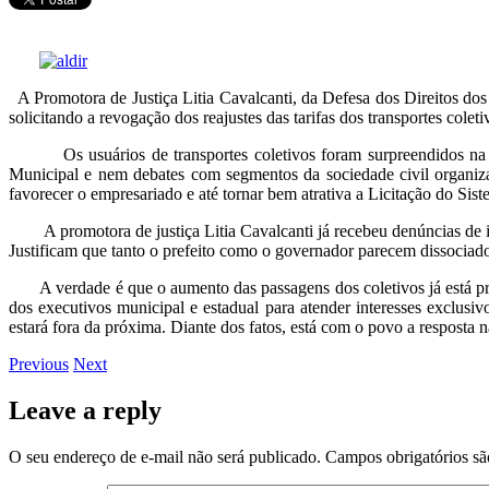
A Promotora de Justiça Litia Cavalcanti, da Defesa dos Direitos dos
solicitando a revogação dos reajustes das tarifas dos transportes cole
Os usuários de transportes coletivos foram surpreendidos na Sem
Municipal e nem debates com segmentos da sociedade civil organiza
favorecer o empresariado e até tornar bem atrativa a Licitação do Sis
A promotora de justiça Litia Cavalcanti já recebeu denúncias de inú
Justificam que tanto o prefeito como o governador parecem dissociado
A verdade é que o aumento das passagens dos coletivos já está pro
dos executivos municipal e estadual para atender interesses exclusi
estará fora da próxima. Diante dos fatos, está com o povo a resposta na
Previous
Next
Leave a reply
O seu endereço de e-mail não será publicado.
Campos obrigatórios s