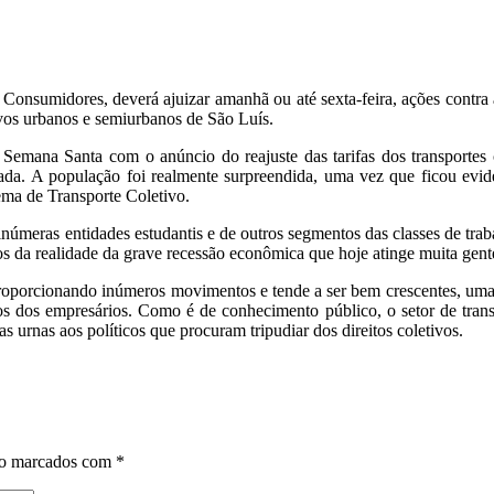
 Consumidores, deverá ajuizar amanhã ou até sexta-feira, ações contra
tivos urbanos e semiurbanos de São Luís.
ana Santa com o anúncio do reajuste das tarifas dos transportes c
da. A população foi realmente surpreendida, uma vez que ficou evide
tema de Transporte Coletivo.
meras entidades estudantis e de outros segmentos das classes de traba
s da realidade da grave recessão econômica que hoje atinge muita gent
porcionando inúmeros movimentos e tende a ser bem crescentes, uma ve
vos dos empresários. Como é de conhecimento público, o setor de trans
s urnas aos políticos que procuram tripudiar dos direitos coletivos.
ão marcados com
*