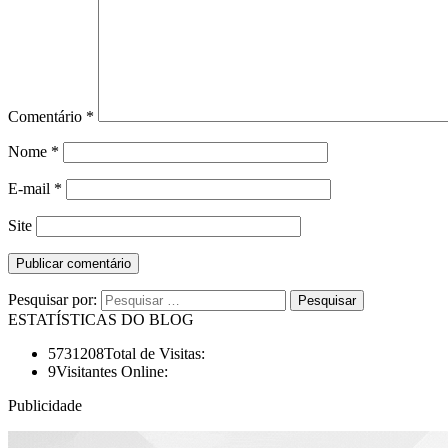
Comentário
*
Nome
*
E-mail
*
Site
Pesquisar por:
ESTATÍSTICAS DO BLOG
5731208
Total de Visitas:
9
Visitantes Online:
Publicidade