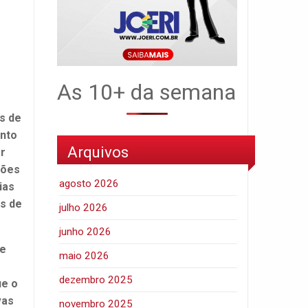
As 10+ da semana
s de
ento
Arquivos
or
sões
agosto 2026
ias
is de
julho 2026
junho 2026
de
maio 2026
dezembro 2025
ue o
vas
novembro 2025