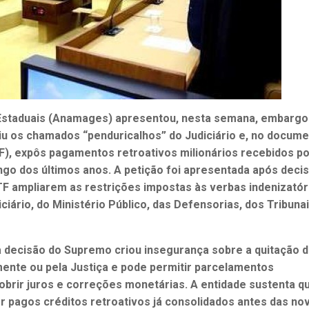
Estaduais (Anamages) apresentou, nesta semana, embargo
iu os chamados “penduricalhos” do Judiciário e, no docum
F), expôs pagamentos retroativos milionários recebidos p
ongo dos últimos anos. A petição foi apresentada após deci
TF ampliarem as restrições impostas às verbas indenizatór
ciário, do Ministério Público, das Defensorias, dos Tribuna
 decisão do Supremo criou insegurança sobre a quitação 
mente ou pela Justiça e pode permitir parcelamentos
cobrir juros e correções monetárias. A entidade sustenta q
r pagos créditos retroativos já consolidados antes das no