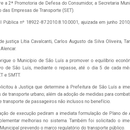
e a 2ª Promotoria de Defesa do Consumidor, a Secretaria Muni
to das Empresas de Transporte (SET).
l Pública nº 18922-87.2010.8.10.0001, ajuizada em junho 2010
ustiça Lítia Cavalcanti, Carlos Augusto da Silva Oliveira, Tar
Alencar.
igue o Município de São Luís a promover o equilíbrio econô
ivo de São Luís, mediante o repasse, até o dia 5 de cada mê
ET e SMTT.
citou à Justiça que determine à Prefeitura de São Luís a ime
has de transporte urbano; além da adoção de medidas para combat
de transporte de passageiros não inclusos no benefício.
ção de execução pediram a imediata formulação de Plano de 
mplementar melhorias no sistema. Também foi solicitado o ime
unicipal prevendo o marco regulatório do transporte público.