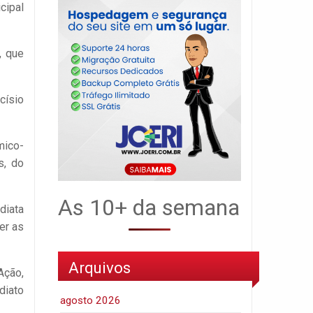
cipal
, que
císio
mico-
s, do
As 10+ da semana
diata
er as
Arquivos
Ação,
diato
agosto 2026