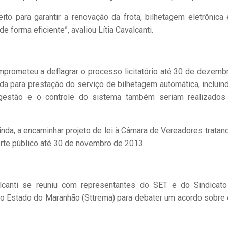
ito para garantir a renovação da frota, bilhetagem eletrônica
 forma eficiente”, avaliou Lítia Cavalcanti.
mprometeu a deflagrar o processo licitatório até 30 de dezemb
ada para prestação do serviço de bilhetagem automática, incluin
 gestão e o controle do sistema também seriam realizados
da, a encaminhar projeto de lei à Câmara de Vereadores tratan
orte público até 30 de novembro de 2013.
alcanti se reuniu com representantes do SET e do Sindicat
o Estado do Maranhão (Sttrema) para debater um acordo sobre 