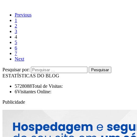
Previous
1
2
3
4
5
6
7
Next
Pesquisar por:
ESTATÍSTICAS DO BLOG
5728088
Total de Visitas:
6
Visitantes Online:
Publicidade