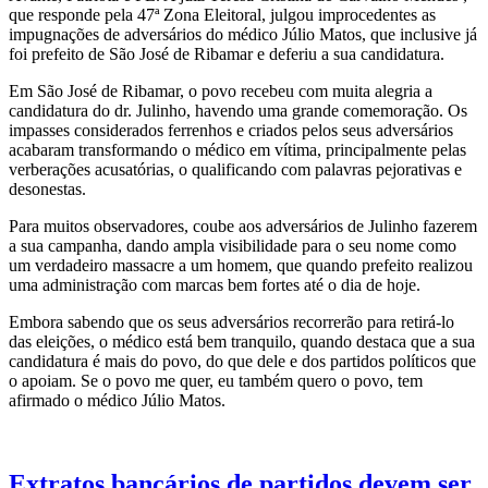
que responde pela 47ª Zona Eleitoral, julgou improcedentes as
impugnações de adversários do médico Júlio Matos, que inclusive já
foi prefeito de São José de Ribamar e deferiu a sua candidatura.
Em São José de Ribamar, o povo recebeu com muita alegria a
candidatura do dr. Julinho, havendo uma grande comemoração. Os
impasses considerados ferrenhos e criados pelos seus adversários
acabaram transformando o médico em vítima, principalmente pelas
verberações acusatórias, o qualificando com palavras pejorativas e
desonestas.
Para muitos observadores, coube aos adversários de Julinho fazerem
a sua campanha, dando ampla visibilidade para o seu nome como
um verdadeiro massacre a um homem, que quando prefeito realizou
uma administração com marcas bem fortes até o dia de hoje.
Embora sabendo que os seus adversários recorrerão para retirá-lo
das eleições, o médico está bem tranquilo, quando destaca que a sua
candidatura é mais do povo, do que dele e dos partidos políticos que
o apoiam. Se o povo me quer, eu também quero o povo, tem
afirmado o médico Júlio Matos.
Extratos bancários de partidos devem ser