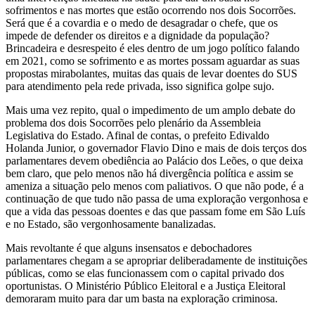
sofrimentos e nas mortes que estão ocorrendo nos dois Socorrões.
Será que é a covardia e o medo de desagradar o chefe, que os
impede de defender os direitos e a dignidade da população?
Brincadeira e desrespeito é eles dentro de um jogo político falando
em 2021, como se sofrimento e as mortes possam aguardar as suas
propostas mirabolantes, muitas das quais de levar doentes do SUS
para atendimento pela rede privada, isso significa golpe sujo.
Mais uma vez repito, qual o impedimento de um amplo debate do
problema dos dois Socorrões pelo plenário da Assembleia
Legislativa do Estado. Afinal de contas, o prefeito Edivaldo
Holanda Junior, o governador Flavio Dino e mais de dois terços dos
parlamentares devem obediência ao Palácio dos Leões, o que deixa
bem claro, que pelo menos não há divergência política e assim se
ameniza a situação pelo menos com paliativos. O que não pode, é a
continuação de que tudo não passa de uma exploração vergonhosa e
que a vida das pessoas doentes e das que passam fome em São Luís
e no Estado, são vergonhosamente banalizadas.
Mais revoltante é que alguns insensatos e debochadores
parlamentares chegam a se apropriar deliberadamente de instituições
públicas, como se elas funcionassem com o capital privado dos
oportunistas. O Ministério Público Eleitoral e a Justiça Eleitoral
demoraram muito para dar um basta na exploração criminosa.