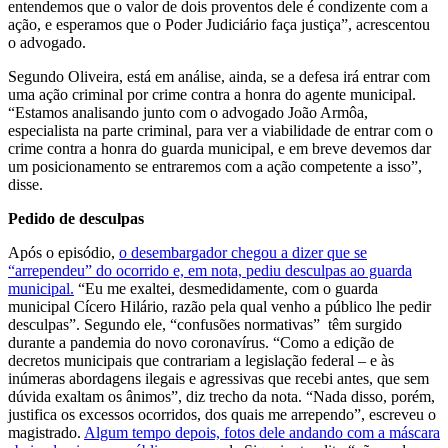
entendemos que o valor de dois proventos dele é condizente com a
ação, e esperamos que o Poder Judiciário faça justiça”, acrescentou
o advogado.
Segundo Oliveira, está em análise, ainda, se a defesa irá entrar com
uma ação criminal por crime contra a honra do agente municipal.
“Estamos analisando junto com o advogado João Armôa,
especialista na parte criminal, para ver a viabilidade de entrar com o
crime contra a honra do guarda municipal, e em breve devemos dar
um posicionamento se entraremos com a ação competente a isso”,
disse.
Pedido de desculpas
Após o episódio,
o desembargador chegou a dizer que se
“arrependeu” do ocorrido e, em nota, pediu desculpas ao guarda
municipal.
“Eu me exaltei, desmedidamente, com o guarda
municipal Cícero Hilário, razão pela qual venho a público lhe pedir
desculpas”. Segundo ele, “confusões normativas” têm surgido
durante a pandemia do novo coronavírus. “Como a edição de
decretos municipais que contrariam a legislação federal – e às
inúmeras abordagens ilegais e agressivas que recebi antes, que sem
dúvida exaltam os ânimos”, diz trecho da nota. “Nada disso, porém,
justifica os excessos ocorridos, dos quais me arrependo”, escreveu o
magistrado.
Algum tempo depois, fotos dele andando com a máscara