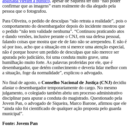
abaixada vieram a público,
apesar de Siqueira ter dito “não poder
confirmar que as imagens” eram realmente do dia alegado pela
pessoa que o fotografou.
Para Oliveira, o pedido de desculpas “não retrata a realidade”, pois o
comportamento do desembargador depois do incidente mostrou que
o pedido “não tem validade nenhuma”. “Continuou praticando atos
e dando versões, inclusive perante o CNJ, em sua defesa pessoal,
falando coisas que mostra que ele de fato não se arrependeu. E não é
só por isso, acho que a situação em si merece uma atenção especial,
não é porque houve um pedido de desculpas que não merece ser
apurada pelo judiciário, foi uma conduta muito grave, uma
humilhação muito forte. As palavras proferidas por ele, que é
desembargador, que detém conhecimento e deveria lidar melhor com
a situação, foge da normalidade”, explicou o advogado.
No final de agosto, o
Conselho Nacional de Justiça (CNJ)
decidiu
afastar o desembargador temporariamente do cargo. No mesmo
julgamento, o colegiado também abriu um processo administrativo
disciplinar para apurar a conduta do magistrado. Questionado pela
Jovem Pan, o advogado de Siqueira, Marco Barone, afirmou que ele
“ainda não foi cientificado de qualquer ação proposta pelo guarda
municipal”.
Fonte: Jovem Pan