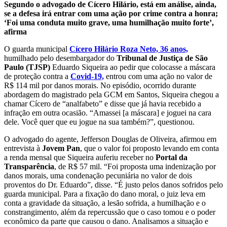
Segundo o advogado de Cícero Hilário, está em análise, ainda,
se a defesa irá entrar com uma ação por crime contra a honra;
‘Foi uma conduta muito grave, uma humilhação muito forte’,
afirma
O guarda municipal
Cícero Hilário Roza Neto, 36 anos,
humilhado pelo desembargador do
Tribunal de Justiça de São
Paulo (TJSP)
Eduardo Siqueira ao pedir que colocasse a máscara
de proteção contra a
Covid-19,
entrou com uma ação no valor de
R$ 114 mil por danos morais. No episódio, ocorrido durante
abordagem do magistrado pela GCM em Santos, Siqueira chegou a
chamar Cícero de “analfabeto” e disse que já havia recebido a
infração em outra ocasião. “Amassei [a máscara] e joguei na cara
dele. Você quer que eu jogue na sua também?”, questionou.
O advogado do agente, Jefferson Douglas de Oliveira, afirmou em
entrevista à
Jovem Pan
, que o valor foi proposto levando em conta
a renda mensal que Siqueira auferiu receber no
Portal da
Transparência
, de R$ 57 mil. “Foi proposta uma indenização por
danos morais, uma condenação pecuniária no valor de dois
proventos do Dr. Eduardo”, disse. “É justo pelos danos sofridos pelo
guarda municipal. Para a fixação do dano moral, o juiz leva em
conta a gravidade da situação, a lesão sofrida, a humilhação e o
constrangimento, além da repercussão que o caso tomou e o poder
econômico da parte que causou o dano. Analisamos a situação e