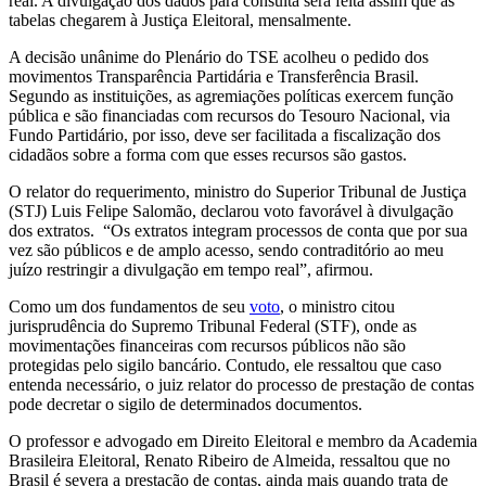
real. A divulgação dos dados para consulta será feita assim que as
tabelas chegarem à Justiça Eleitoral, mensalmente.
A decisão unânime do Plenário do TSE acolheu o pedido dos
movimentos Transparência Partidária e Transferência Brasil.
Segundo as instituições, as agremiações políticas exercem função
pública e são financiadas com recursos do Tesouro Nacional, via
Fundo Partidário, por isso, deve ser facilitada a fiscalização dos
cidadãos sobre a forma com que esses recursos são gastos.
O relator do requerimento, ministro do Superior Tribunal de Justiça
(STJ) Luis Felipe Salomão, declarou voto favorável à divulgação
dos extratos. “Os extratos integram processos de conta que por sua
vez são públicos e de amplo acesso, sendo contraditório ao meu
juízo restringir a divulgação em tempo real”, afirmou.
Como um dos fundamentos de seu
voto
, o ministro citou
jurisprudência do Supremo Tribunal Federal (STF), onde as
movimentações financeiras com recursos públicos não são
protegidas pelo sigilo bancário. Contudo, ele ressaltou que caso
entenda necessário, o juiz relator do processo de prestação de contas
pode decretar o sigilo de determinados documentos.
O professor e advogado em Direito Eleitoral e membro da Academia
Brasileira Eleitoral, Renato Ribeiro de Almeida, ressaltou que no
Brasil é severa a prestação de contas, ainda mais quando trata de