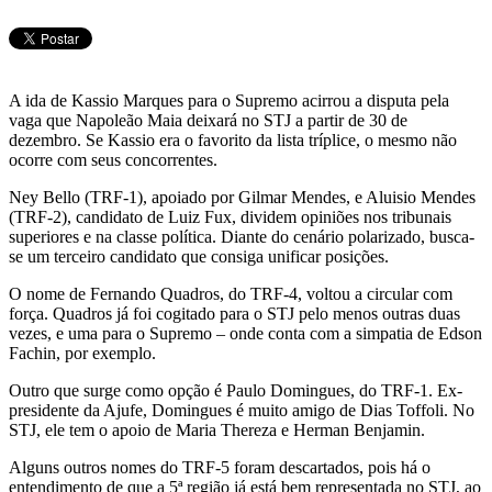
Telegram
A ida de Kassio Marques para o Supremo acirrou a disputa pela
vaga que Napoleão Maia deixará no STJ a partir de 30 de
dezembro. Se Kassio era o favorito da lista tríplice, o mesmo não
ocorre com seus concorrentes.
Ney Bello (TRF-1), apoiado por Gilmar Mendes, e Aluisio Mendes
(TRF-2), candidato de Luiz Fux, dividem opiniões nos tribunais
superiores e na classe política. Diante do cenário polarizado, busca-
se um terceiro candidato que consiga unificar posições.
O nome de Fernando Quadros, do TRF-4, voltou a circular com
força. Quadros já foi cogitado para o STJ pelo menos outras duas
vezes, e uma para o Supremo – onde conta com a simpatia de Edson
Fachin, por exemplo.
Outro que surge como opção é Paulo Domingues, do TRF-1. Ex-
presidente da Ajufe, Domingues é muito amigo de Dias Toffoli. No
STJ, ele tem o apoio de Maria Thereza e Herman Benjamin.
Alguns outros nomes do TRF-5 foram descartados, pois há o
entendimento de que a 5ª região já está bem representada no STJ, ao